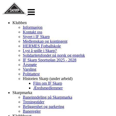
Veksle
navigasjon
Klubben
Informasjon
Kontakt oss
Styret i IF Skarp
Medlemskap og kontingent
HERMES Fotballskole
Lyst å spille i Skarp?
Solidaritetsfondet på norsk og engelsk
IF Skarp Sportsplan 2025 - 2028
Årsmøte
Varsling
Politiattest
Historien Skarp (under arbeid)
Film om IF Skarp
Æredsmedlemmer
Skarpmarka
Baneinndeling på Skarpmarka
Treningstider
Beliggenhet og parkering
Baneregler
Klubbhuset