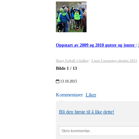
Oppstart av 2009 og 2010 gutter og jenter
(
Skarp Fotball 's Galleri
/
3 mot 3 turnering oktober 2015
Bilde
1
/
13
13.10.2015
Kommentarer
Liker
Bli den første til å like dette!