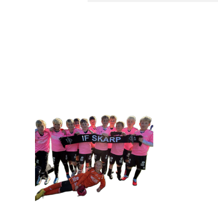
IDRETTSFORENINGEN 
Tennevegen 100, 9015 TROMSØ
post@ifskarp.no