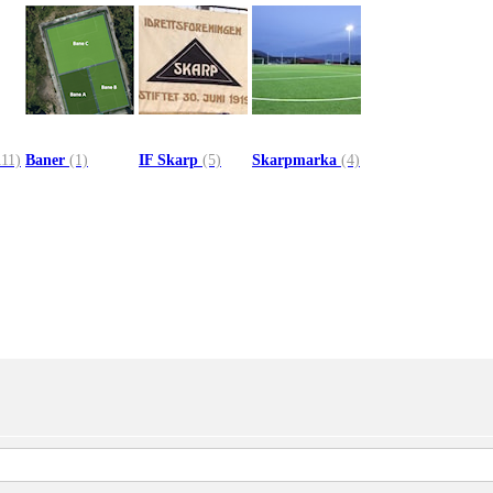
111)
Baner
(1)
IF Skarp
(5)
Skarpmarka
(4)