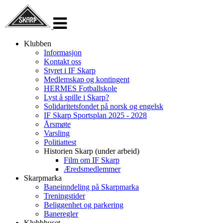
Veksle
navigasjon
Klubben
Informasjon
Kontakt oss
Styret i IF Skarp
Medlemskap og kontingent
HERMES Fotballskole
Lyst å spille i Skarp?
Solidaritetsfondet på norsk og engelsk
IF Skarp Sportsplan 2025 - 2028
Årsmøte
Varsling
Politiattest
Historien Skarp (under arbeid)
Film om IF Skarp
Æredsmedlemmer
Skarpmarka
Baneinndeling på Skarpmarka
Treningstider
Beliggenhet og parkering
Baneregler
Klubbhuset