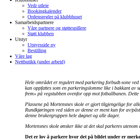
Vedr utleie
Bookingkalender
Ordensregler på klubbhuset
Samarbeidspartnere
Våre partnere og støttespillere
Støtt klubben
Utstyr
Utstyrsside ny
Bestilling
Våre lag
Nettbutikk (under arbeid)
Hele området er regulert med parkering forbudt-sone ved i
kan oppfattes som en parkeringslomme like i bakkant av sø
frem» på vegstubben ovenfor opp mot fotballbanen. Dette be
Plassene på Mortensnes skole er gjort tilgjengelige for al
Rundkjøringen ved siden av denne er ment kun for av/påstig
denne brukergruppen hele døgnet og alle dager.
Mortensnes skole ønsker ikke at det skal parkeres utenom 
Det er lov å parkere hvor det på bildet under er merk