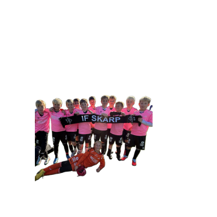
IDRETTSFORENINGEN 
Tennevegen 100, 9015 TROMSØ
post@ifskarp.no