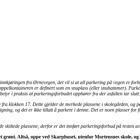
nnkjøringen fra Ørnevegen, det vil si at all parkering på vegen er forb
ppelkontaineren er definert som en snuplass (eller snuhammer). Parkeri
tyr i praksis at parkeringsforbudet opphører fra der asfalten tar slutt.
le fra klokken 17. Dette gjelder de merkede plassene i skolegården, og 
ning, og det er ikke tillatt å parkere i denne. Det er noen plasser for 
de skiltede plassene, derfor er det innført parkeringsforbud på resten
et grønt. Altså, oppe ved Skarphuset, utenfor Mortensnes skole, og