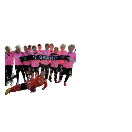
Tennevegen 100, 9015 TROMSØ
post@ifskarp.no