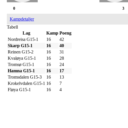
0
3
Kampdetaljer
Tabell
Lag
Kamp
Poeng
Nordreisa G15-1
16
42
Skarp G15-1
16
40
Reinen G15-2
16
31
Kvaløya G15-1
16
28
Tromsø G15-1
16
24
Hamna G15-1
16
17
Tromsdalen G15-3
16
13
Krokelvdalen G15-1
16
7
Fløya G15-1
16
4
IDRETTSFORENINGEN
SKARP