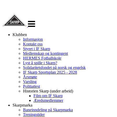
Veksle
navigasjon
Klubben
Informasjon
Kontakt oss
Styret i IF Skarp
Medlemskap og kontingent
HERMES Fotballskole
Lyst å spille i Skarp?
Solidaritetsfondet på norsk og engelsk
IF Skarp Sportsplan 2025 - 2028
Årsmøte
Varsling
Politiattest
Historien Skarp (under arbeid)
Film om IF Skarp
Æredsmedlemmer
Skarpmarka
Baneinndeling på Skarpmarka
Treningstider