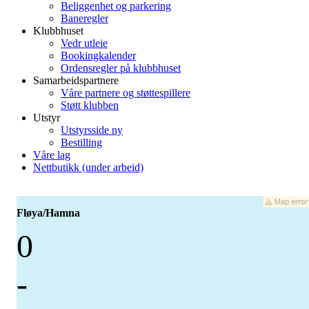
Beliggenhet og parkering
Baneregler
Klubbhuset
Vedr utleie
Bookingkalender
Ordensregler på klubbhuset
Samarbeidspartnere
Våre partnere og støttespillere
Støtt klubben
Utstyr
Utstyrsside ny
Bestilling
Våre lag
Nettbutikk (under arbeid)
Fløya/Hamna
0
-