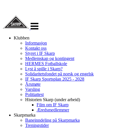
Veksle
navigasjon
Klubben
Informasjon
Kontakt oss
Styret i IF Skarp
Medlemskap og kontingent
HERMES Fotballskole
Lyst å spille i Skarp?
Solidaritetsfondet på norsk og engelsk
IF Skarp Sportsplan 2025 - 2028
Årsmøte
Varsling
Politiattest
Historien Skarp (under arbeid)
Film om IF Skarp
Æredsmedlemmer
Skarpmarka
Baneinndeling på Skarpmarka
Treningstider