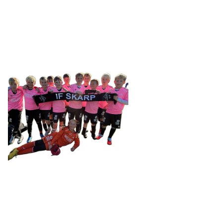
Tennevegen 100, 9015 TROMSØ
post@ifskarp.no