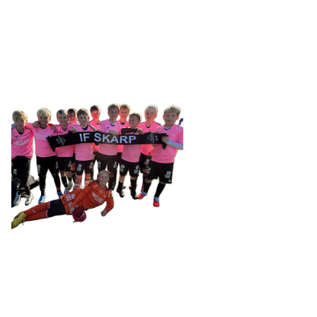
Tennevegen 100, 9015 TROMSØ
post@ifskarp.no