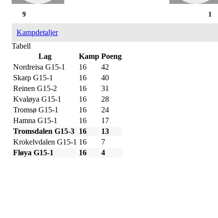
9
1
Kampdetaljer
Tabell
Lag
Kamp
Poeng
Nordreisa G15-1
16
42
Skarp G15-1
16
40
Reinen G15-2
16
31
Kvaløya G15-1
16
28
Tromsø G15-1
16
24
Hamna G15-1
16
17
Tromsdalen G15-3
16
13
Krokelvdalen G15-1
16
7
Fløya G15-1
16
4
IDRETTSFORENINGEN
SKARP