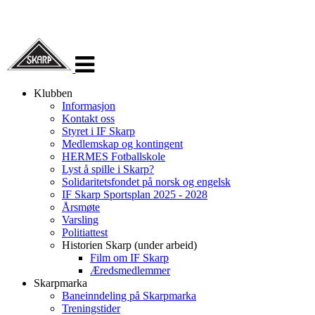
Veksle
navigasjon
Klubben
Informasjon
Kontakt oss
Styret i IF Skarp
Medlemskap og kontingent
HERMES Fotballskole
Lyst å spille i Skarp?
Solidaritetsfondet på norsk og engelsk
IF Skarp Sportsplan 2025 - 2028
Årsmøte
Varsling
Politiattest
Historien Skarp (under arbeid)
Film om IF Skarp
Æredsmedlemmer
Skarpmarka
Baneinndeling på Skarpmarka
Treningstider