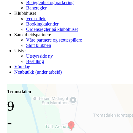
Beliggenhet og parkering
Baneregler
Klubbhuset
Vedr utleie
Bookingkalender
Ordensregler på klubbhuset
Samarbeidspartnere
Våre partnere og støttespillere
Støtt klubben
Utstyr
Utstyrsside ny
Bestilling
Våre lag
Nettbutikk (under arbeid)
Tromsdalen
9
-