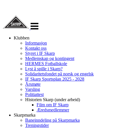
Veksle
navigasjon
Klubben
Informasjon
Kontakt oss
Styret i IF Skarp
Medlemskap og kontingent
HERMES Fotballskole
Lyst å spille i Skarp?
Solidaritetsfondet på norsk og engelsk
IF Skarp Sportsplan 2025 - 2028
Årsmøte
Varsling
Politiattest
Historien Skarp (under arbeid)
Film om IF Skarp
Æredsmedlemmer
Skarpmarka
Baneinndeling på Skarpmarka
Treningstider