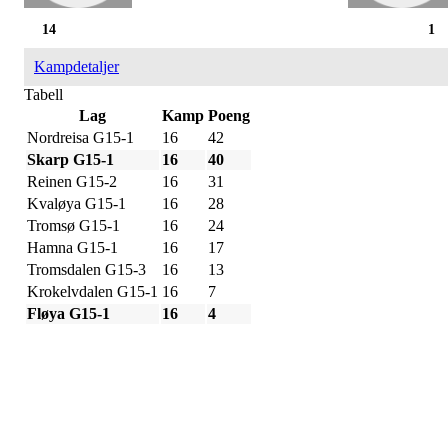
14
1
Kampdetaljer
Tabell
Lag
Kamp
Poeng
Nordreisa G15-1
16
42
Skarp G15-1
16
40
Reinen G15-2
16
31
Kvaløya G15-1
16
28
Tromsø G15-1
16
24
Hamna G15-1
16
17
Tromsdalen G15-3
16
13
Krokelvdalen G15-1
16
7
Fløya G15-1
16
4
IDRETTSFORENINGEN
SKARP