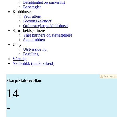
Beliggenhet og parkering
Baneregler
Klubbhuset
Vedr utleie
Bookingkalender
Ordensregler på klubbhuset
Samarbeidspartnere
Våre partnere og støttespillere
Støtt klubben
Utstyr
Utstyrsside ny
Bestilling
Våre lag
Nettbutikk (under arbeid)
Skarp/Stakkevollan
14
-