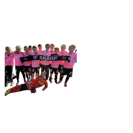
Tennevegen 100, 9015 TROMSØ
post@ifskarp.no