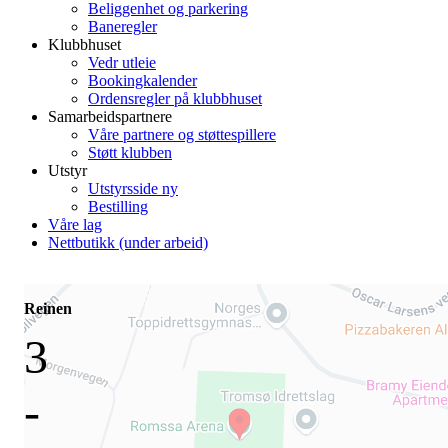
Beliggenhet og parkering
Baneregler
Klubbhuset
Vedr utleie
Bookingkalender
Ordensregler på klubbhuset
Samarbeidspartnere
Våre partnere og støttespillere
Støtt klubben
Utstyr
Utstyrsside ny
Bestilling
Våre lag
Nettbutikk (under arbeid)
Reinen
3
-