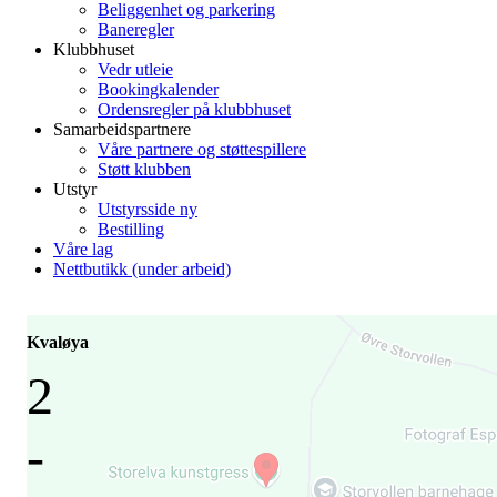
Beliggenhet og parkering
Baneregler
Klubbhuset
Vedr utleie
Bookingkalender
Ordensregler på klubbhuset
Samarbeidspartnere
Våre partnere og støttespillere
Støtt klubben
Utstyr
Utstyrsside ny
Bestilling
Våre lag
Nettbutikk (under arbeid)
Kvaløya
2
-