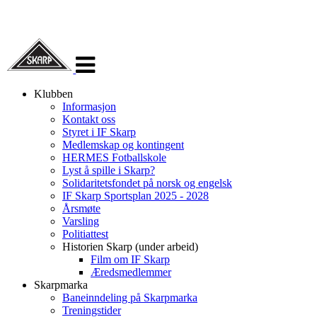
Veksle
navigasjon
Klubben
Informasjon
Kontakt oss
Styret i IF Skarp
Medlemskap og kontingent
HERMES Fotballskole
Lyst å spille i Skarp?
Solidaritetsfondet på norsk og engelsk
IF Skarp Sportsplan 2025 - 2028
Årsmøte
Varsling
Politiattest
Historien Skarp (under arbeid)
Film om IF Skarp
Æredsmedlemmer
Skarpmarka
Baneinndeling på Skarpmarka
Treningstider