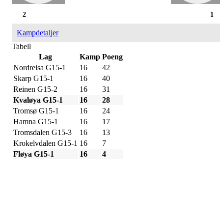
2
1
Kampdetaljer
Tabell
Lag
Kamp
Poeng
Nordreisa G15-1
16
42
Skarp G15-1
16
40
Reinen G15-2
16
31
Kvaløya G15-1
16
28
Tromsø G15-1
16
24
Hamna G15-1
16
17
Tromsdalen G15-3
16
13
Krokelvdalen G15-1
16
7
Fløya G15-1
16
4
IDRETTSFORENINGEN
SKARP