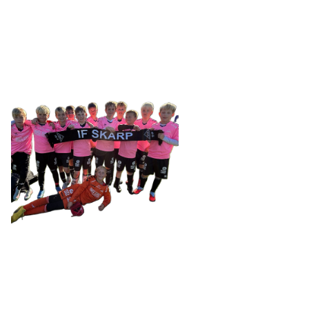
Tennevegen 100, 9015 TROMSØ
post@ifskarp.no