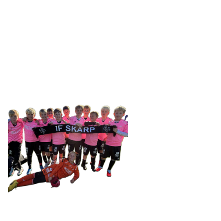
IDRETTSFORENINGEN
SKARP
Tennevegen 100, 9015 TROMSØ
post@ifskarp.no