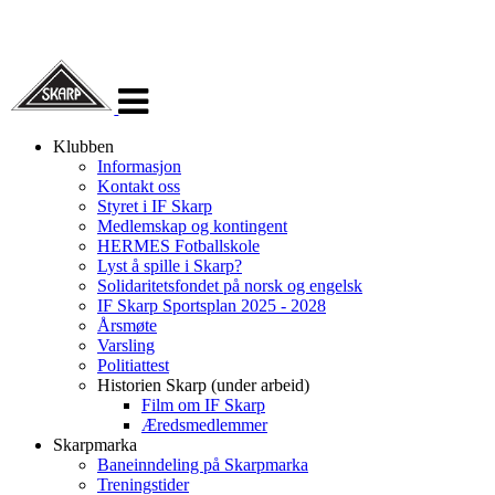
Veksle
navigasjon
Klubben
Informasjon
Kontakt oss
Styret i IF Skarp
Medlemskap og kontingent
HERMES Fotballskole
Lyst å spille i Skarp?
Solidaritetsfondet på norsk og engelsk
IF Skarp Sportsplan 2025 - 2028
Årsmøte
Varsling
Politiattest
Historien Skarp (under arbeid)
Film om IF Skarp
Æredsmedlemmer
Skarpmarka
Baneinndeling på Skarpmarka
Treningstider