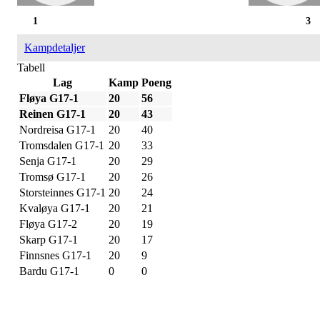
1
3
Kampdetaljer
Tabell
Lag
Kamp
Poeng
Fløya G17-1
20
56
Reinen G17-1
20
43
Nordreisa G17-1
20
40
Tromsdalen G17-1
20
33
Senja G17-1
20
29
Tromsø G17-1
20
26
Storsteinnes G17-1
20
24
Kvaløya G17-1
20
21
Fløya G17-2
20
19
Skarp G17-1
20
17
Finnsnes G17-1
20
9
Bardu G17-1
0
0