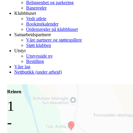
Beliggenhet og parkering
Baneregler
Klubbhuset
Vedr utleie
Bookingkalender
Ordensregler på klubbhuset
Samarbeidspartnere
Våre partnere og støttespillere
Støtt klubben
Utstyr
Utstyrsside ny
Bestilling
Våre lag
Nettbutikk (under arbeid)
Reinen
1
-