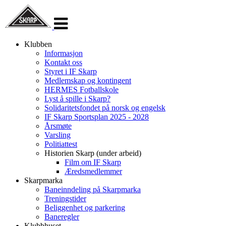
Veksle
navigasjon
Klubben
Informasjon
Kontakt oss
Styret i IF Skarp
Medlemskap og kontingent
HERMES Fotballskole
Lyst å spille i Skarp?
Solidaritetsfondet på norsk og engelsk
IF Skarp Sportsplan 2025 - 2028
Årsmøte
Varsling
Politiattest
Historien Skarp (under arbeid)
Film om IF Skarp
Æredsmedlemmer
Skarpmarka
Baneinndeling på Skarpmarka
Treningstider
Beliggenhet og parkering
Baneregler
Klubbhuset