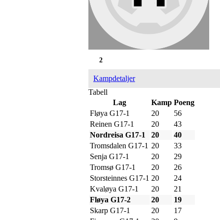
2
Kampdetaljer
Tabell
Lag
Kamp
Poeng
Fløya G17-1
20
56
Reinen G17-1
20
43
Nordreisa G17-1
20
40
Tromsdalen G17-1
20
33
Senja G17-1
20
29
Tromsø G17-1
20
26
Storsteinnes G17-1
20
24
Kvaløya G17-1
20
21
Fløya G17-2
20
19
Skarp G17-1
20
17