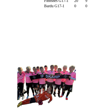
Finnsnes G17-1
20
9
Bardu G17-1
0
0
IDRETTSFORENINGEN 
Tennevegen 100, 9015 TROMSØ
post@ifskarp.no