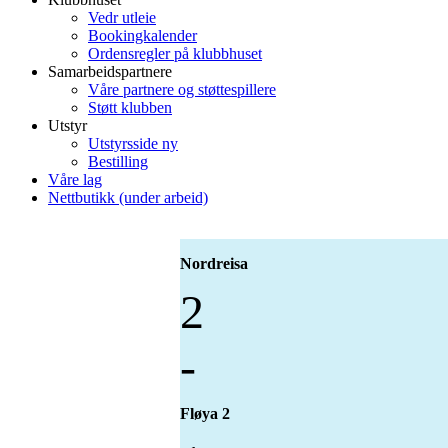
Vedr utleie
Bookingkalender
Ordensregler på klubbhuset
Samarbeidspartnere
Våre partnere og støttespillere
Støtt klubben
Utstyr
Utstyrsside ny
Bestilling
Våre lag
Nettbutikk (under arbeid)
Nordreisa
2
-
Fløya 2