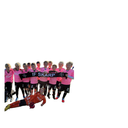
IDRETTSFORENINGEN
SKARP
Tennevegen 100, 9015 TROMSØ
post@ifskarp.no