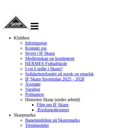
Veksle
navigasjon
Klubben
Informasjon
Kontakt oss
Styret i IF Skarp
Medlemskap og kontingent
HERMES Fotballskole
Lyst å spille i Skarp?
Solidaritetsfondet på norsk og engelsk
IF Skarp Sportsplan 2025 - 2028
Årsmøte
Varsling
Politiattest
Historien Skarp (under arbeid)
Film om IF Skarp
Æredsmedlemmer
Skarpmarka
Baneinndeling på Skarpmarka
Treningstider