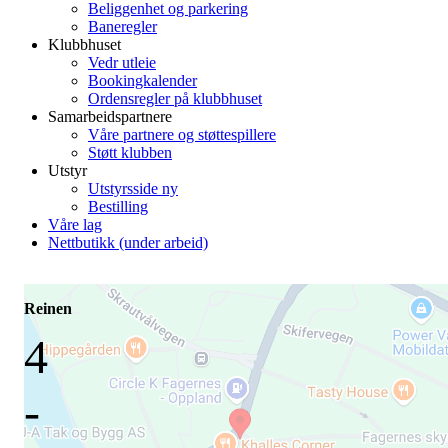
Beliggenhet og parkering
Baneregler
Klubbhuset
Vedr utleie
Bookingkalender
Ordensregler på klubbhuset
Samarbeidspartnere
Våre partnere og støttespillere
Støtt klubben
Utstyr
Utstyrsside ny
Bestilling
Våre lag
Nettbutikk (under arbeid)
Reinen
4
-