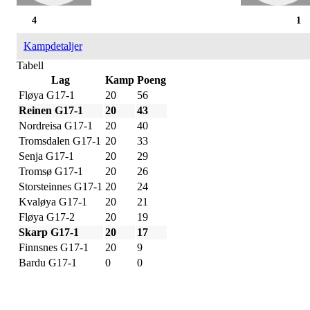
4
1
Kampdetaljer
Tabell
Lag
Kamp
Poeng
Fløya G17-1
20
56
Reinen G17-1
20
43
Nordreisa G17-1
20
40
Tromsdalen G17-1
20
33
Senja G17-1
20
29
Tromsø G17-1
20
26
Storsteinnes G17-1
20
24
Kvaløya G17-1
20
21
Fløya G17-2
20
19
Skarp G17-1
20
17
Finnsnes G17-1
20
9
Bardu G17-1
0
0