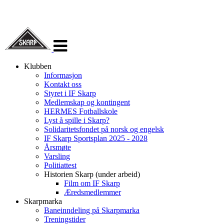
Veksle
navigasjon
Klubben
Informasjon
Kontakt oss
Styret i IF Skarp
Medlemskap og kontingent
HERMES Fotballskole
Lyst å spille i Skarp?
Solidaritetsfondet på norsk og engelsk
IF Skarp Sportsplan 2025 - 2028
Årsmøte
Varsling
Politiattest
Historien Skarp (under arbeid)
Film om IF Skarp
Æredsmedlemmer
Skarpmarka
Baneinndeling på Skarpmarka
Treningstider