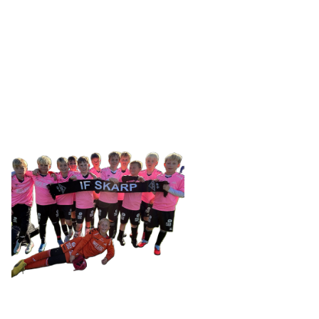
IDRETTSFORENINGEN
SKARP
Tennevegen 100, 9015 TROMSØ
post@ifskarp.no