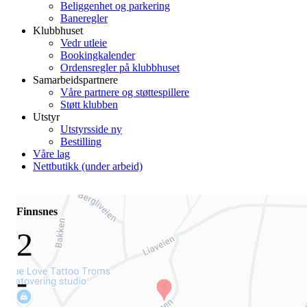
Beliggenhet og parkering
Baneregler
Klubbhuset
Vedr utleie
Bookingkalender
Ordensregler på klubbhuset
Samarbeidspartnere
Våre partnere og støttespillere
Støtt klubben
Utstyr
Utstyrsside ny
Bestilling
Våre lag
Nettbutikk (under arbeid)
Finnsnes
2
-