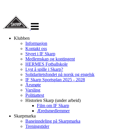
Veksle
navigasjon
Klubben
Informasjon
Kontakt oss
Styret i IF Skarp
Medlemskap og kontingent
HERMES Fotballskole
Lyst å spille i Skarp?
Solidaritetsfondet på norsk og engelsk
IF Skarp Sportsplan 2025 - 2028
Årsmøte
Varsling
Politiattest
Historien Skarp (under arbeid)
Film om IF Skarp
Æredsmedlemmer
Skarpmarka
Baneinndeling på Skarpmarka
Treningstider