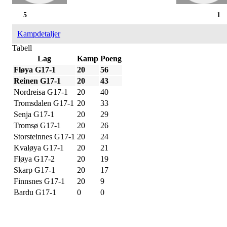
5
1
Kampdetaljer
Tabell
Lag
Kamp
Poeng
Fløya G17-1
20
56
Reinen G17-1
20
43
Nordreisa G17-1
20
40
Tromsdalen G17-1
20
33
Senja G17-1
20
29
Tromsø G17-1
20
26
Storsteinnes G17-1
20
24
Kvaløya G17-1
20
21
Fløya G17-2
20
19
Skarp G17-1
20
17
Finnsnes G17-1
20
9
Bardu G17-1
0
0