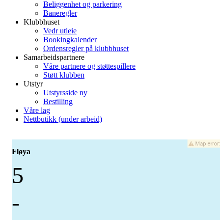
Beliggenhet og parkering
Baneregler
Klubbhuset
Vedr utleie
Bookingkalender
Ordensregler på klubbhuset
Samarbeidspartnere
Våre partnere og støttespillere
Støtt klubben
Utstyr
Utstyrsside ny
Bestilling
Våre lag
Nettbutikk (under arbeid)
Fløya
5
-