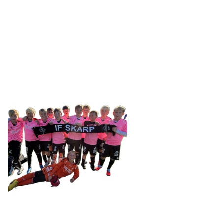
IDRETTSFORENINGEN
SKARP
Tennevegen 100, 9015 TROMSØ
post@ifskarp.no