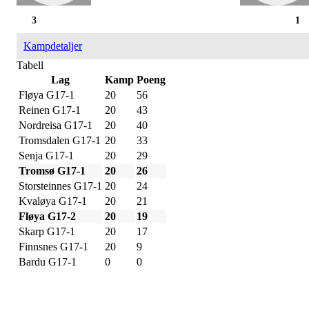
3
1
Kampdetaljer
Tabell
Lag
Kamp
Poeng
Fløya G17-1
20
56
Reinen G17-1
20
43
Nordreisa G17-1
20
40
Tromsdalen G17-1
20
33
Senja G17-1
20
29
Tromsø G17-1
20
26
Storsteinnes G17-1
20
24
Kvaløya G17-1
20
21
Fløya G17-2
20
19
Skarp G17-1
20
17
Finnsnes G17-1
20
9
Bardu G17-1
0
0