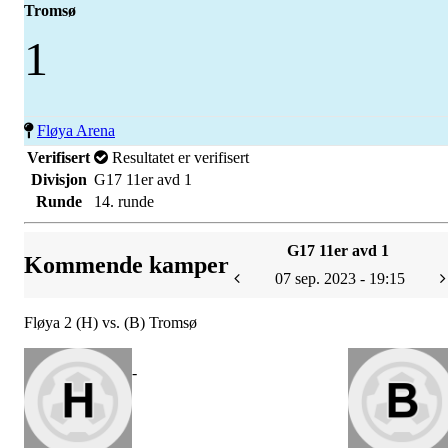
Tromsø
1
Fløya Arena
Verifisert
Resultatet er verifisert
Divisjon
G17 11er avd 1
Runde
14. runde
G17 11er avd 1
Kommende kamper
07 sep. 2023 - 19:15
Fløya 2 (H) vs. (B) Tromsø
-