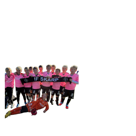
IDRETTSFORENINGEN
SKARP
Tennevegen 100, 9015 TROMSØ
post@ifskarp.no