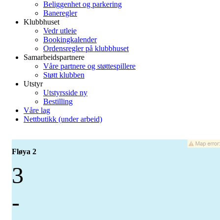
Beliggenhet og parkering
Baneregler
Klubbhuset
Vedr utleie
Bookingkalender
Ordensregler på klubbhuset
Samarbeidspartnere
Våre partnere og støttespillere
Støtt klubben
Utstyr
Utstyrsside ny
Bestilling
Våre lag
Nettbutikk (under arbeid)
Fløya 2
3
-