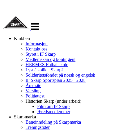
Veksle
navigasjon
Klubben
Informasjon
Kontakt oss
Styret i IF Skarp
Medlemskap og kontingent
HERMES Fotballskole
Lyst å spille i Skarp?
Solidaritetsfondet på norsk og engelsk
IF Skarp Sportsplan 2025 - 2028
Årsmøte
Varsling
Politiattest
Historien Skarp (under arbeid)
Film om IF Skarp
Æredsmedlemmer
Skarpmarka
Baneinndeling på Skarpmarka
Treningstider