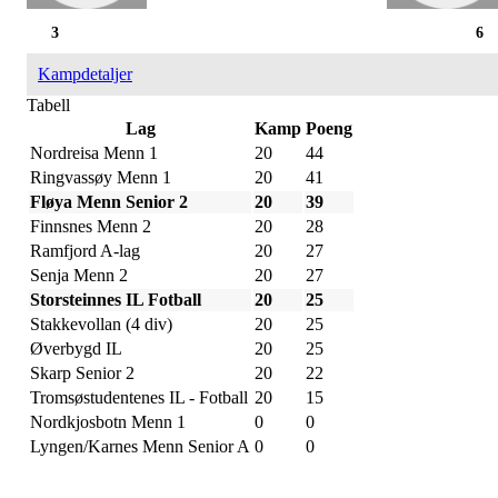
3
6
Kampdetaljer
Tabell
Lag
Kamp
Poeng
Nordreisa Menn 1
20
44
Ringvassøy Menn 1
20
41
Fløya Menn Senior 2
20
39
Finnsnes Menn 2
20
28
Ramfjord A-lag
20
27
Senja Menn 2
20
27
Storsteinnes IL Fotball
20
25
Stakkevollan (4 div)
20
25
Øverbygd IL
20
25
Skarp Senior 2
20
22
Tromsøstudentenes IL - Fotball
20
15
Nordkjosbotn Menn 1
0
0
Lyngen/Karnes Menn Senior A
0
0