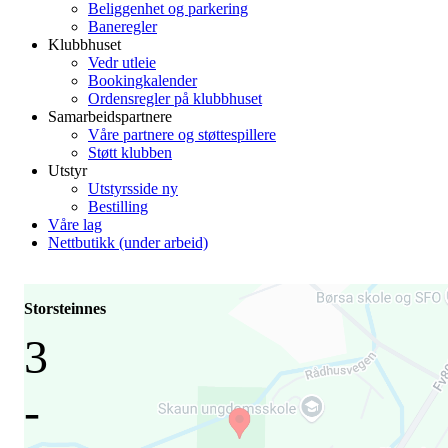
Beliggenhet og parkering
Baneregler
Klubbhuset
Vedr utleie
Bookingkalender
Ordensregler på klubbhuset
Samarbeidspartnere
Våre partnere og støttespillere
Støtt klubben
Utstyr
Utstyrsside ny
Bestilling
Våre lag
Nettbutikk (under arbeid)
Storsteinnes
3
-