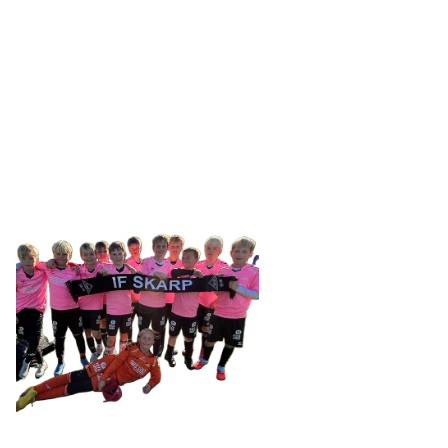
IDRETTSFORENINGEN
SKARP
Tennevegen 100, 9015 TROMSØ
post@ifskarp.no