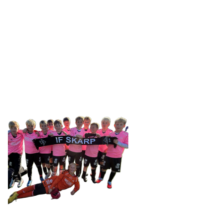
IDRETTSFORENINGEN
SKARP
Tennevegen 100, 9015 TROMSØ
post@ifskarp.no