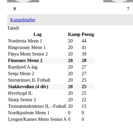
0
7
Kampdetaljer
Tabell
Lag
Kamp
Poeng
Nordreisa Menn 1
20
44
Ringvassøy Menn 1
20
41
Fløya Menn Senior 2
20
39
Finnsnes Menn 2
20
28
Ramfjord A-lag
20
27
Senja Menn 2
20
27
Storsteinnes IL Fotball
20
25
Stakkevollan (4 div)
20
25
Øverbygd IL
20
25
Skarp Senior 2
20
22
Tromsøstudentenes IL - Fotball
20
15
Nordkjosbotn Menn 1
0
0
Lyngen/Karnes Menn Senior A
0
0