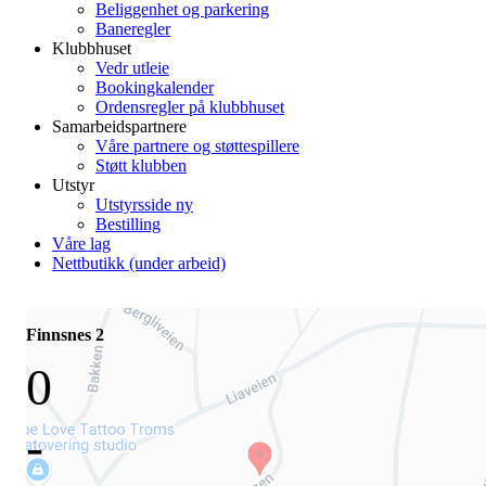
Beliggenhet og parkering
Baneregler
Klubbhuset
Vedr utleie
Bookingkalender
Ordensregler på klubbhuset
Samarbeidspartnere
Våre partnere og støttespillere
Støtt klubben
Utstyr
Utstyrsside ny
Bestilling
Våre lag
Nettbutikk (under arbeid)
Finnsnes 2
0
-