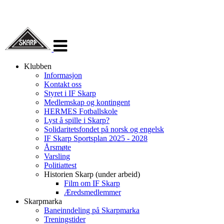
Veksle
navigasjon
Klubben
Informasjon
Kontakt oss
Styret i IF Skarp
Medlemskap og kontingent
HERMES Fotballskole
Lyst å spille i Skarp?
Solidaritetsfondet på norsk og engelsk
IF Skarp Sportsplan 2025 - 2028
Årsmøte
Varsling
Politiattest
Historien Skarp (under arbeid)
Film om IF Skarp
Æredsmedlemmer
Skarpmarka
Baneinndeling på Skarpmarka
Treningstider