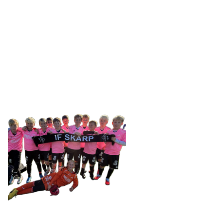
IDRETTSFORENINGEN
SKARP
Tennevegen 100, 9015 TROMSØ
post@ifskarp.no