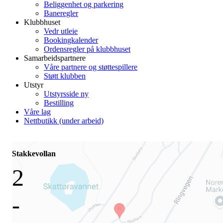
Beliggenhet og parkering
Baneregler
Klubbhuset
Vedr utleie
Bookingkalender
Ordensregler på klubbhuset
Samarbeidspartnere
Våre partnere og støttespillere
Støtt klubben
Utstyr
Utstyrsside ny
Bestilling
Våre lag
Nettbutikk (under arbeid)
Stakkevollan
2
-