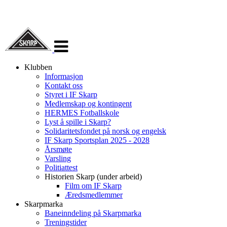
Veksle
navigasjon
Klubben
Informasjon
Kontakt oss
Styret i IF Skarp
Medlemskap og kontingent
HERMES Fotballskole
Lyst å spille i Skarp?
Solidaritetsfondet på norsk og engelsk
IF Skarp Sportsplan 2025 - 2028
Årsmøte
Varsling
Politiattest
Historien Skarp (under arbeid)
Film om IF Skarp
Æredsmedlemmer
Skarpmarka
Baneinndeling på Skarpmarka
Treningstider