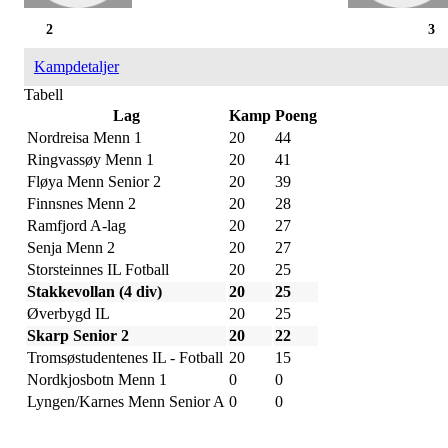
2
3
Kampdetaljer
Tabell
Lag
Kamp
Poeng
Nordreisa Menn 1
20
44
Ringvassøy Menn 1
20
41
Fløya Menn Senior 2
20
39
Finnsnes Menn 2
20
28
Ramfjord A-lag
20
27
Senja Menn 2
20
27
Storsteinnes IL Fotball
20
25
Stakkevollan (4 div)
20
25
Øverbygd IL
20
25
Skarp Senior 2
20
22
Tromsøstudentenes IL - Fotball
20
15
Nordkjosbotn Menn 1
0
0
Lyngen/Karnes Menn Senior A
0
0