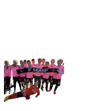
IDRETTSFORENINGEN
SKARP
Tennevegen 100, 9015 TROMSØ
post@ifskarp.no