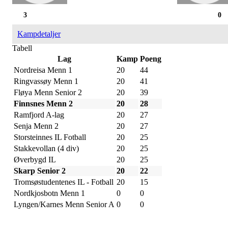
3
0
Kampdetaljer
Tabell
Lag
Kamp
Poeng
Nordreisa Menn 1
20
44
Ringvassøy Menn 1
20
41
Fløya Menn Senior 2
20
39
Finnsnes Menn 2
20
28
Ramfjord A-lag
20
27
Senja Menn 2
20
27
Storsteinnes IL Fotball
20
25
Stakkevollan (4 div)
20
25
Øverbygd IL
20
25
Skarp Senior 2
20
22
Tromsøstudentenes IL - Fotball
20
15
Nordkjosbotn Menn 1
0
0
Lyngen/Karnes Menn Senior A
0
0