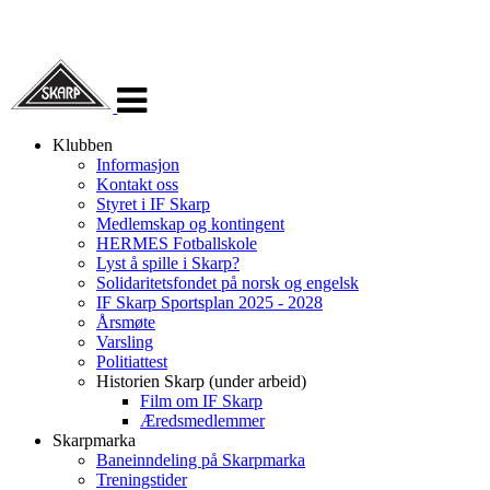
Veksle
navigasjon
Klubben
Informasjon
Kontakt oss
Styret i IF Skarp
Medlemskap og kontingent
HERMES Fotballskole
Lyst å spille i Skarp?
Solidaritetsfondet på norsk og engelsk
IF Skarp Sportsplan 2025 - 2028
Årsmøte
Varsling
Politiattest
Historien Skarp (under arbeid)
Film om IF Skarp
Æredsmedlemmer
Skarpmarka
Baneinndeling på Skarpmarka
Treningstider