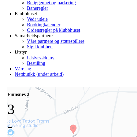
Beliggenhet og parkering
Baneregler
Klubbhuset
Vedr utleie
Bookingkalender
Ordensregler på klubbhuset
Samarbeidspartnere
Våre partnere og støttespillere
Støtt klubben
Utstyr
Utstyrsside ny
Bestilling
Våre lag
Nettbutikk (under arbeid)
Finnsnes 2
3
-