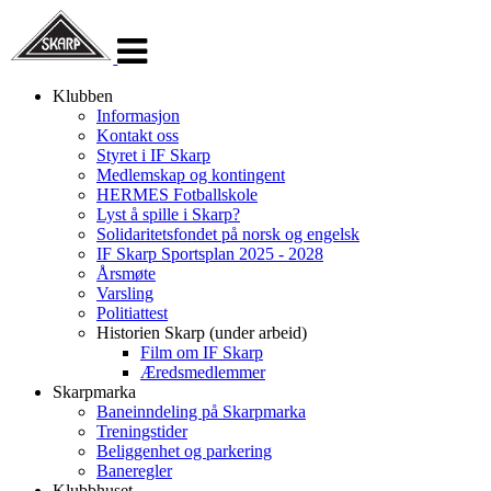
Veksle
navigasjon
Klubben
Informasjon
Kontakt oss
Styret i IF Skarp
Medlemskap og kontingent
HERMES Fotballskole
Lyst å spille i Skarp?
Solidaritetsfondet på norsk og engelsk
IF Skarp Sportsplan 2025 - 2028
Årsmøte
Varsling
Politiattest
Historien Skarp (under arbeid)
Film om IF Skarp
Æredsmedlemmer
Skarpmarka
Baneinndeling på Skarpmarka
Treningstider
Beliggenhet og parkering
Baneregler
Klubbhuset