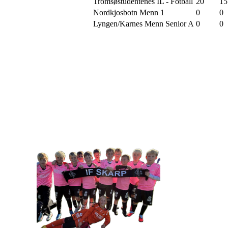
Tromsøstudentenes IL - Fotball
20
15
Nordkjosbotn Menn 1
0
0
Lyngen/Karnes Menn Senior A
0
0
IDRETTSFORENINGEN 
Tennevegen 100, 9015 TROMSØ
post@ifskarp.no