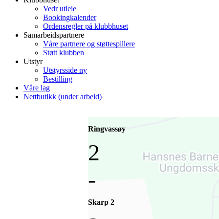
Vedr utleie
Bookingkalender
Ordensregler på klubbhuset
Samarbeidspartnere
Våre partnere og støttespillere
Støtt klubben
Utstyr
Utstyrsside ny
Bestilling
Våre lag
Nettbutikk (under arbeid)
Ringvassøy
2
-
Skarp 2