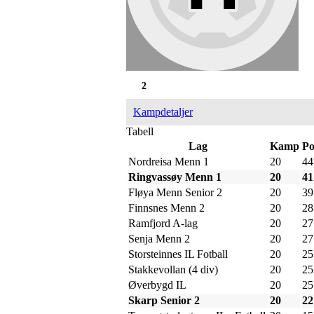
2
Kampdetaljer
Tabell
Lag
Kamp
Po
Nordreisa Menn 1
20
44
Ringvassøy Menn 1
20
41
Fløya Menn Senior 2
20
39
Finnsnes Menn 2
20
28
Ramfjord A-lag
20
27
Senja Menn 2
20
27
Storsteinnes IL Fotball
20
25
Stakkevollan (4 div)
20
25
Øverbygd IL
20
25
Skarp Senior 2
20
22