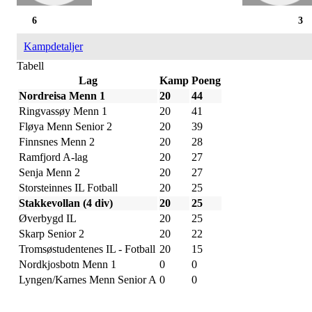
6
3
Kampdetaljer
Tabell
Lag
Kamp
Poeng
Nordreisa Menn 1
20
44
Ringvassøy Menn 1
20
41
Fløya Menn Senior 2
20
39
Finnsnes Menn 2
20
28
Ramfjord A-lag
20
27
Senja Menn 2
20
27
Storsteinnes IL Fotball
20
25
Stakkevollan (4 div)
20
25
Øverbygd IL
20
25
Skarp Senior 2
20
22
Tromsøstudentenes IL - Fotball
20
15
Nordkjosbotn Menn 1
0
0
Lyngen/Karnes Menn Senior A
0
0