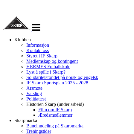
Veksle
navigasjon
Klubben
Informasjon
Kontakt oss
Styret i IF Skarp
Medlemskap og kontingent
HERMES Fotballskole
Lyst å spille i Skarp?
Solidaritetsfondet på norsk og engelsk
IF Skarp Sportsplan 2025 - 2028
Årsmøte
Varsling
Politiattest
Historien Skarp (under arbeid)
Film om IF Skarp
Æredsmedlemmer
Skarpmarka
Baneinndeling på Skarpmarka
Treningstider