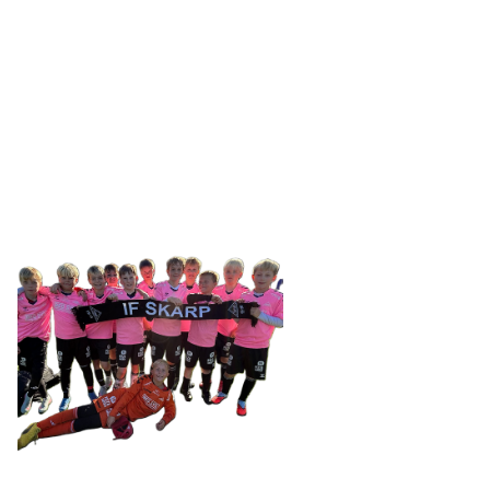
IDRETTSFORENINGEN
SKARP
Tennevegen 100, 9015 TROMSØ
post@ifskarp.no