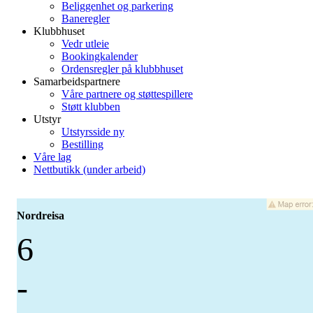
Beliggenhet og parkering
Baneregler
Klubbhuset
Vedr utleie
Bookingkalender
Ordensregler på klubbhuset
Samarbeidspartnere
Våre partnere og støttespillere
Støtt klubben
Utstyr
Utstyrsside ny
Bestilling
Våre lag
Nettbutikk (under arbeid)
Nordreisa
6
-