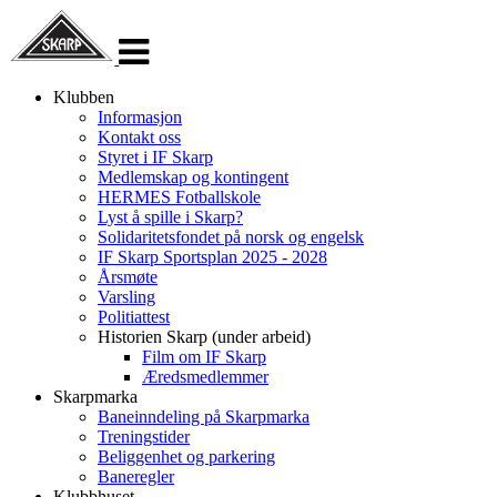
Veksle
navigasjon
Klubben
Informasjon
Kontakt oss
Styret i IF Skarp
Medlemskap og kontingent
HERMES Fotballskole
Lyst å spille i Skarp?
Solidaritetsfondet på norsk og engelsk
IF Skarp Sportsplan 2025 - 2028
Årsmøte
Varsling
Politiattest
Historien Skarp (under arbeid)
Film om IF Skarp
Æredsmedlemmer
Skarpmarka
Baneinndeling på Skarpmarka
Treningstider
Beliggenhet og parkering
Baneregler
Klubbhuset