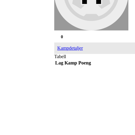
0
Kampdetaljer
Tabell
Lag
Kamp
Poeng
IDRETTSFORENINGEN 
Tennevegen 100, 9015 TROMSØ
post@ifskarp.no