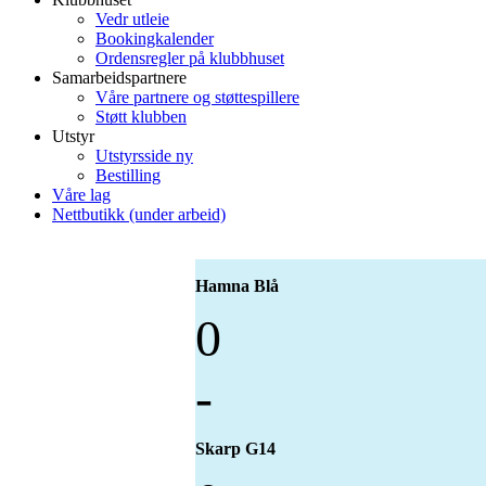
Vedr utleie
Bookingkalender
Ordensregler på klubbhuset
Samarbeidspartnere
Våre partnere og støttespillere
Støtt klubben
Utstyr
Utstyrsside ny
Bestilling
Våre lag
Nettbutikk (under arbeid)
Hamna Blå
0
-
Skarp G14