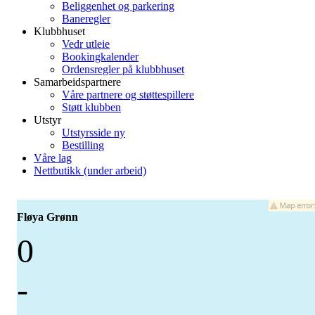
Beliggenhet og parkering
Baneregler
Klubbhuset
Vedr utleie
Bookingkalender
Ordensregler på klubbhuset
Samarbeidspartnere
Våre partnere og støttespillere
Støtt klubben
Utstyr
Utstyrsside ny
Bestilling
Våre lag
Nettbutikk (under arbeid)
Fløya Grønn
0
-