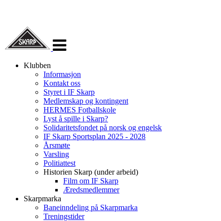
Veksle
navigasjon
Klubben
Informasjon
Kontakt oss
Styret i IF Skarp
Medlemskap og kontingent
HERMES Fotballskole
Lyst å spille i Skarp?
Solidaritetsfondet på norsk og engelsk
IF Skarp Sportsplan 2025 - 2028
Årsmøte
Varsling
Politiattest
Historien Skarp (under arbeid)
Film om IF Skarp
Æredsmedlemmer
Skarpmarka
Baneinndeling på Skarpmarka
Treningstider