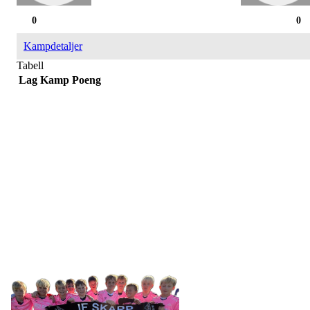
0
0
Kampdetaljer
Tabell
Lag
Kamp
Poeng
IDRETTSFORENINGEN
SKARP
Tennevegen 100, 9015 TROMSØ
post@ifskarp.no