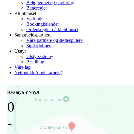
Beliggenhet og parkering
Baneregler
Klubbhuset
Vedr utleie
Bookingkalender
Ordensregler på klubbhuset
Samarbeidspartnere
Våre partnere og støttespillere
Støtt klubben
Utstyr
Utstyrsside ny
Bestilling
Våre lag
Nettbutikk (under arbeid)
Kvaløya YNWA
0
-