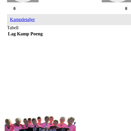
0
0
Kampdetaljer
Tabell
Lag
Kamp
Poeng
IDRETTSFORENINGEN
SKARP
Tennevegen 100, 9015 TROMSØ
post@ifskarp.no