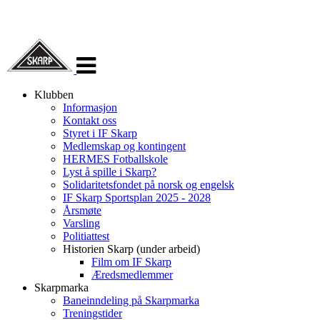
Veksle
navigasjon
Klubben
Informasjon
Kontakt oss
Styret i IF Skarp
Medlemskap og kontingent
HERMES Fotballskole
Lyst å spille i Skarp?
Solidaritetsfondet på norsk og engelsk
IF Skarp Sportsplan 2025 - 2028
Årsmøte
Varsling
Politiattest
Historien Skarp (under arbeid)
Film om IF Skarp
Æredsmedlemmer
Skarpmarka
Baneinndeling på Skarpmarka
Treningstider