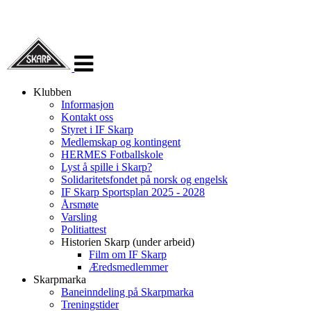
Veksle
navigasjon
Klubben
Informasjon
Kontakt oss
Styret i IF Skarp
Medlemskap og kontingent
HERMES Fotballskole
Lyst å spille i Skarp?
Solidaritetsfondet på norsk og engelsk
IF Skarp Sportsplan 2025 - 2028
Årsmøte
Varsling
Politiattest
Historien Skarp (under arbeid)
Film om IF Skarp
Æredsmedlemmer
Skarpmarka
Baneinndeling på Skarpmarka
Treningstider