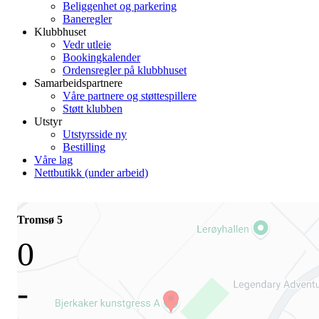
Beliggenhet og parkering
Baneregler
Klubbhuset
Vedr utleie
Bookingkalender
Ordensregler på klubbhuset
Samarbeidspartnere
Våre partnere og støttespillere
Støtt klubben
Utstyr
Utstyrsside ny
Bestilling
Våre lag
Nettbutikk (under arbeid)
Tromsø 5
0
-