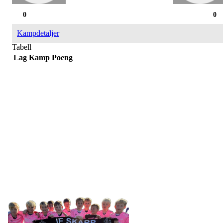
0
0
Kampdetaljer
Tabell
Lag
Kamp
Poeng
IDRETTSFORENINGEN
SKARP
Tennevegen 100, 9015 TROMSØ
post@ifskarp.no