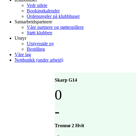
Vedr utleie
Bookingkalender
Ordensregler på klubbhuset
Samarbeidspartnere
Våre partnere og støttespillere
Støtt klubben
Utstyr
Utstyrsside ny
Bestilling
Våre lag
Nettbutikk (under arbeid)
Skarp G14
0
-
Tromsø 2 Hvit