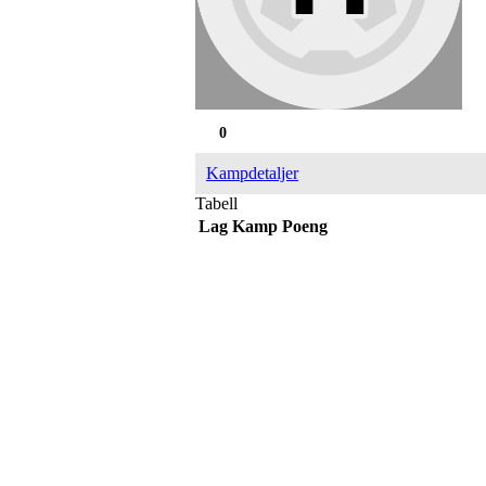
0
Kampdetaljer
Tabell
Lag
Kamp
Poeng
IDRETTSFORENINGEN 
Tennevegen 100, 9015 TROMSØ
post@ifskarp.no