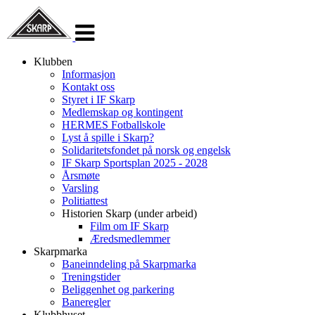
Veksle
navigasjon
Klubben
Informasjon
Kontakt oss
Styret i IF Skarp
Medlemskap og kontingent
HERMES Fotballskole
Lyst å spille i Skarp?
Solidaritetsfondet på norsk og engelsk
IF Skarp Sportsplan 2025 - 2028
Årsmøte
Varsling
Politiattest
Historien Skarp (under arbeid)
Film om IF Skarp
Æredsmedlemmer
Skarpmarka
Baneinndeling på Skarpmarka
Treningstider
Beliggenhet og parkering
Baneregler
Klubbhuset