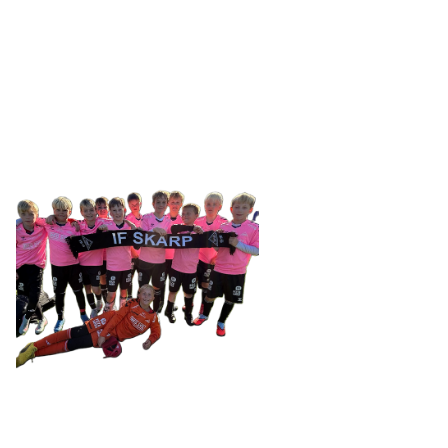
SKARP
Tennevegen 100, 9015 TROMSØ
post@ifskarp.no