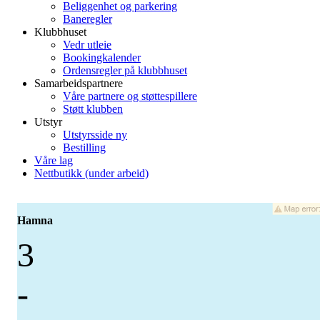
Beliggenhet og parkering
Baneregler
Klubbhuset
Vedr utleie
Bookingkalender
Ordensregler på klubbhuset
Samarbeidspartnere
Våre partnere og støttespillere
Støtt klubben
Utstyr
Utstyrsside ny
Bestilling
Våre lag
Nettbutikk (under arbeid)
Hamna
3
-