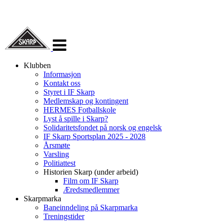
Veksle
navigasjon
Klubben
Informasjon
Kontakt oss
Styret i IF Skarp
Medlemskap og kontingent
HERMES Fotballskole
Lyst å spille i Skarp?
Solidaritetsfondet på norsk og engelsk
IF Skarp Sportsplan 2025 - 2028
Årsmøte
Varsling
Politiattest
Historien Skarp (under arbeid)
Film om IF Skarp
Æredsmedlemmer
Skarpmarka
Baneinndeling på Skarpmarka
Treningstider