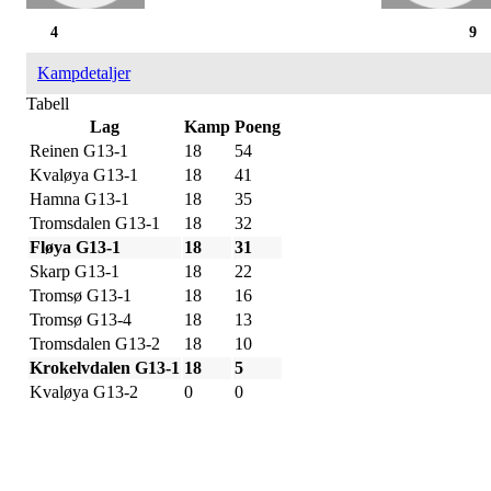
4
9
Kampdetaljer
Tabell
Lag
Kamp
Poeng
Reinen G13-1
18
54
Kvaløya G13-1
18
41
Hamna G13-1
18
35
Tromsdalen G13-1
18
32
Fløya G13-1
18
31
Skarp G13-1
18
22
Tromsø G13-1
18
16
Tromsø G13-4
18
13
Tromsdalen G13-2
18
10
Krokelvdalen G13-1
18
5
Kvaløya G13-2
0
0
IDRETTSFORENINGEN