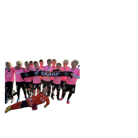
SKARP
Tennevegen 100, 9015 TROMSØ
post@ifskarp.no