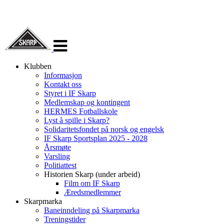
Veksle
navigasjon
Klubben
Informasjon
Kontakt oss
Styret i IF Skarp
Medlemskap og kontingent
HERMES Fotballskole
Lyst å spille i Skarp?
Solidaritetsfondet på norsk og engelsk
IF Skarp Sportsplan 2025 - 2028
Årsmøte
Varsling
Politiattest
Historien Skarp (under arbeid)
Film om IF Skarp
Æredsmedlemmer
Skarpmarka
Baneinndeling på Skarpmarka
Treningstider