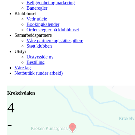
Beliggenhet og parkering
Baneregler
Klubbhuset
Vedr utleie
Bookingkalender
Ordensregler på klubbhuset
Samarbeidspartnere
Våre partnere og støttespillere
Støtt klubben
Utstyr
Utstyrsside ny
Bestilling
Våre lag
Nettbutikk (under arbeid)
Krokelvdalen
4
-