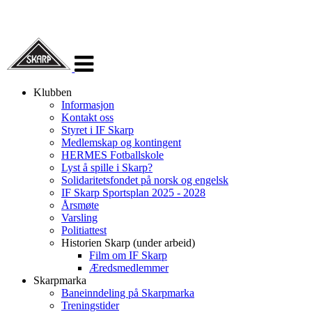
Veksle
navigasjon
Klubben
Informasjon
Kontakt oss
Styret i IF Skarp
Medlemskap og kontingent
HERMES Fotballskole
Lyst å spille i Skarp?
Solidaritetsfondet på norsk og engelsk
IF Skarp Sportsplan 2025 - 2028
Årsmøte
Varsling
Politiattest
Historien Skarp (under arbeid)
Film om IF Skarp
Æredsmedlemmer
Skarpmarka
Baneinndeling på Skarpmarka
Treningstider