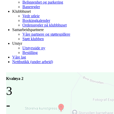
Beliggenhet og parkering
Baneregler
Klubbhuset
Vedr utleie
Bookingkalender
Ordensregler på klubbhuset
Samarbeidspartnere
Våre partnere og støttespillere
Støtt klubben
Utstyr
Utstyrsside ny
Bestilling
Våre lag
Nettbutikk (under arbeid)
Kvaløya 2
3
-