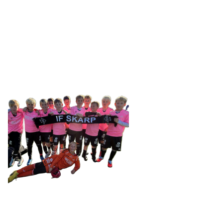
SKARP
Tennevegen 100, 9015 TROMSØ
post@ifskarp.no