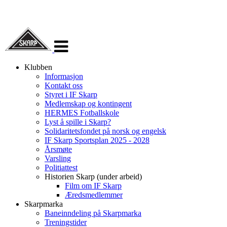
Veksle
navigasjon
Klubben
Informasjon
Kontakt oss
Styret i IF Skarp
Medlemskap og kontingent
HERMES Fotballskole
Lyst å spille i Skarp?
Solidaritetsfondet på norsk og engelsk
IF Skarp Sportsplan 2025 - 2028
Årsmøte
Varsling
Politiattest
Historien Skarp (under arbeid)
Film om IF Skarp
Æredsmedlemmer
Skarpmarka
Baneinndeling på Skarpmarka
Treningstider