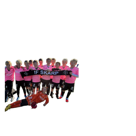
SKARP
Tennevegen 100, 9015 TROMSØ
post@ifskarp.no