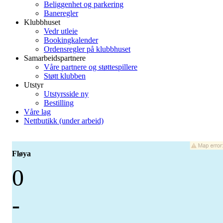
Beliggenhet og parkering
Baneregler
Klubbhuset
Vedr utleie
Bookingkalender
Ordensregler på klubbhuset
Samarbeidspartnere
Våre partnere og støttespillere
Støtt klubben
Utstyr
Utstyrsside ny
Bestilling
Våre lag
Nettbutikk (under arbeid)
Fløya
0
-