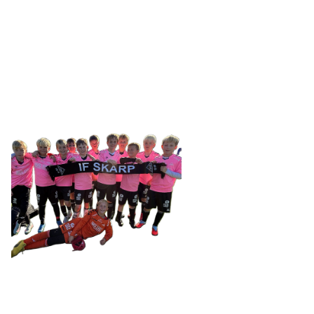
SKARP
Tennevegen 100, 9015 TROMSØ
post@ifskarp.no