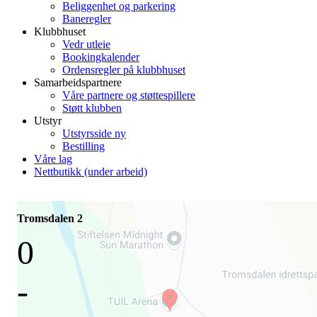
Beliggenhet og parkering
Baneregler
Klubbhuset
Vedr utleie
Bookingkalender
Ordensregler på klubbhuset
Samarbeidspartnere
Våre partnere og støttespillere
Støtt klubben
Utstyr
Utstyrsside ny
Bestilling
Våre lag
Nettbutikk (under arbeid)
Tromsdalen 2
0
-