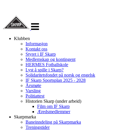
Veksle
navigasjon
Klubben
Informasjon
Kontakt oss
Styret i IF Skarp
Medlemskap og kontingent
HERMES Fotballskole
Lyst å spille i Skarp?
Solidaritetsfondet på norsk og engelsk
IF Skarp Sportsplan 2025 - 2028
Årsmøte
Varsling
Politiattest
Historien Skarp (under arbeid)
Film om IF Skarp
Æredsmedlemmer
Skarpmarka
Baneinndeling på Skarpmarka
Treningstider