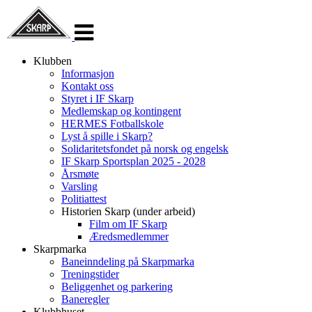
Veksle
navigasjon
Klubben
Informasjon
Kontakt oss
Styret i IF Skarp
Medlemskap og kontingent
HERMES Fotballskole
Lyst å spille i Skarp?
Solidaritetsfondet på norsk og engelsk
IF Skarp Sportsplan 2025 - 2028
Årsmøte
Varsling
Politiattest
Historien Skarp (under arbeid)
Film om IF Skarp
Æredsmedlemmer
Skarpmarka
Baneinndeling på Skarpmarka
Treningstider
Beliggenhet og parkering
Baneregler
Klubbhuset