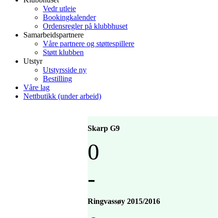
Vedr utleie
Bookingkalender
Ordensregler på klubbhuset
Samarbeidspartnere
Våre partnere og støttespillere
Støtt klubben
Utstyr
Utstyrsside ny
Bestilling
Våre lag
Nettbutikk (under arbeid)
Skarp G9
0
-
Ringvassøy 2015/2016