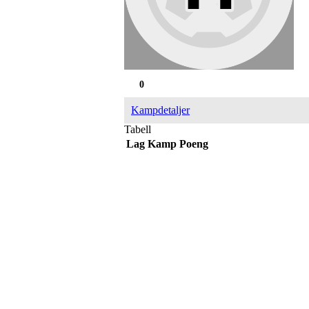
0
Kampdetaljer
Tabell
Lag
Kamp
Poeng
IDRETTSFORENINGEN 
Tennevegen 100, 9015 TROMSØ
post@ifskarp.no