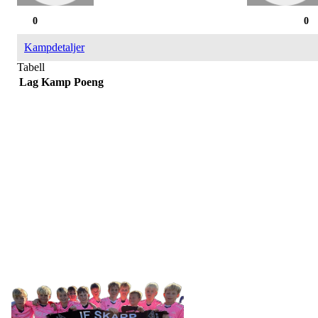
0
0
Kampdetaljer
Tabell
Lag
Kamp
Poeng
IDRETTSFORENINGEN
SKARP
Tennevegen 100, 9015 TROMSØ
post@ifskarp.no