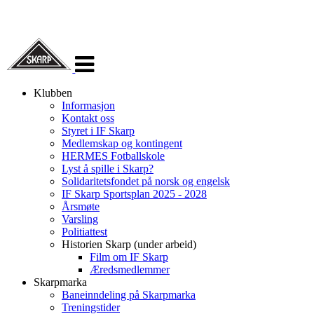
Veksle
navigasjon
Klubben
Informasjon
Kontakt oss
Styret i IF Skarp
Medlemskap og kontingent
HERMES Fotballskole
Lyst å spille i Skarp?
Solidaritetsfondet på norsk og engelsk
IF Skarp Sportsplan 2025 - 2028
Årsmøte
Varsling
Politiattest
Historien Skarp (under arbeid)
Film om IF Skarp
Æredsmedlemmer
Skarpmarka
Baneinndeling på Skarpmarka
Treningstider