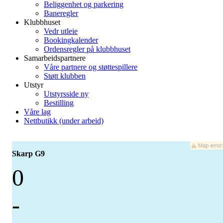
Beliggenhet og parkering
Baneregler
Klubbhuset
Vedr utleie
Bookingkalender
Ordensregler på klubbhuset
Samarbeidspartnere
Våre partnere og støttespillere
Støtt klubben
Utstyr
Utstyrsside ny
Bestilling
Våre lag
Nettbutikk (under arbeid)
Skarp G9
0
-