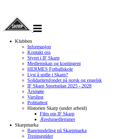
Veksle
navigasjon
Klubben
Informasjon
Kontakt oss
Styret i IF Skarp
Medlemskap og kontingent
HERMES Fotballskole
Lyst å spille i Skarp?
Solidaritetsfondet på norsk og engelsk
IF Skarp Sportsplan 2025 - 2028
Årsmøte
Varsling
Politiattest
Historien Skarp (under arbeid)
Film om IF Skarp
Æredsmedlemmer
Skarpmarka
Baneinndeling på Skarpmarka
Treningstider