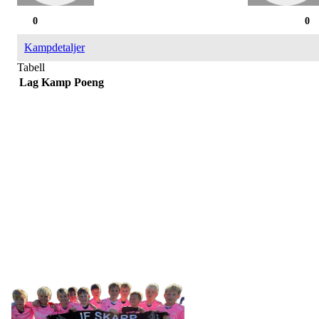
0
0
Kampdetaljer
Tabell
Lag
Kamp
Poeng
IDRETTSFORENINGEN
SKARP
Tennevegen 100, 9015 TROMSØ
post@ifskarp.no