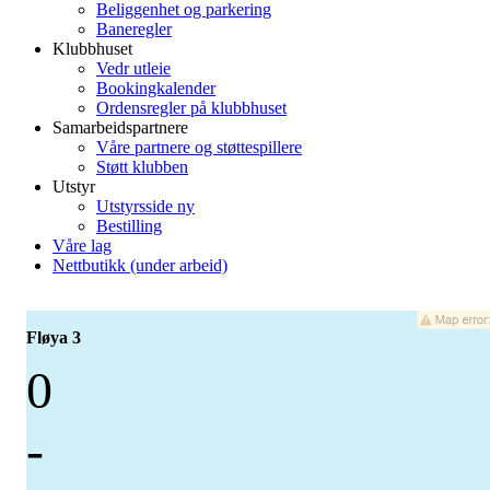
Beliggenhet og parkering
Baneregler
Klubbhuset
Vedr utleie
Bookingkalender
Ordensregler på klubbhuset
Samarbeidspartnere
Våre partnere og støttespillere
Støtt klubben
Utstyr
Utstyrsside ny
Bestilling
Våre lag
Nettbutikk (under arbeid)
Fløya 3
0
-