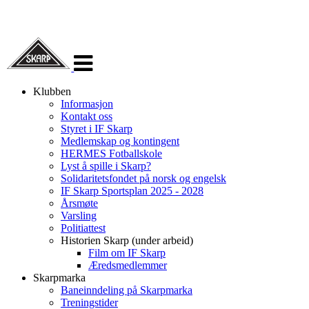
Veksle
navigasjon
Klubben
Informasjon
Kontakt oss
Styret i IF Skarp
Medlemskap og kontingent
HERMES Fotballskole
Lyst å spille i Skarp?
Solidaritetsfondet på norsk og engelsk
IF Skarp Sportsplan 2025 - 2028
Årsmøte
Varsling
Politiattest
Historien Skarp (under arbeid)
Film om IF Skarp
Æredsmedlemmer
Skarpmarka
Baneinndeling på Skarpmarka
Treningstider