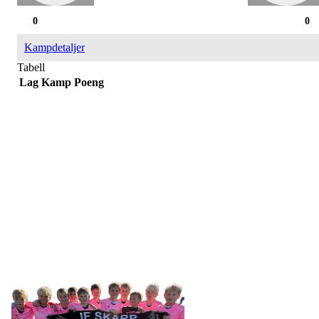
0
0
Kampdetaljer
Tabell
Lag
Kamp
Poeng
IDRETTSFORENINGEN
SKARP
Tennevegen 100, 9015 TROMSØ
post@ifskarp.no