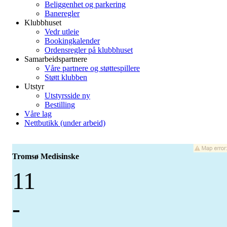
Beliggenhet og parkering
Baneregler
Klubbhuset
Vedr utleie
Bookingkalender
Ordensregler på klubbhuset
Samarbeidspartnere
Våre partnere og støttespillere
Støtt klubben
Utstyr
Utstyrsside ny
Bestilling
Våre lag
Nettbutikk (under arbeid)
Tromsø Medisinske
11
-