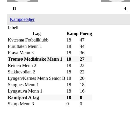
11
4
Kampdetaljer
Tabell
Lag
Kamp
Poeng
Kvæsma Fotballklubb
18
47
Furuflaten Menn 1
18
44
Fløya Menn 3
18
36
Tromsø Medisinske Menn 1
18
27
Reinen Menn 2
18
22
Stakkevollan 2
18
22
Lyngen/Karnes Menn Senior B
18
20
Skognes Menn 1
18
18
Lyngstuva Menn 1
18
16
Ramfjord A-lag
18
8
Skarp Menn 3
0
0
IDRETTSFORENINGEN