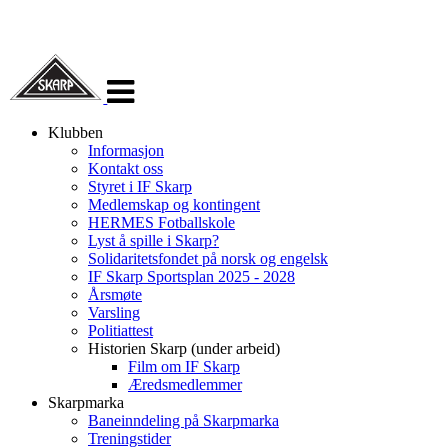
Veksle
navigasjon
Klubben
Informasjon
Kontakt oss
Styret i IF Skarp
Medlemskap og kontingent
HERMES Fotballskole
Lyst å spille i Skarp?
Solidaritetsfondet på norsk og engelsk
IF Skarp Sportsplan 2025 - 2028
Årsmøte
Varsling
Politiattest
Historien Skarp (under arbeid)
Film om IF Skarp
Æredsmedlemmer
Skarpmarka
Baneinndeling på Skarpmarka
Treningstider