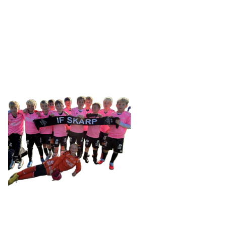
SKARP
Tennevegen 100, 9015 TROMSØ
post@ifskarp.no