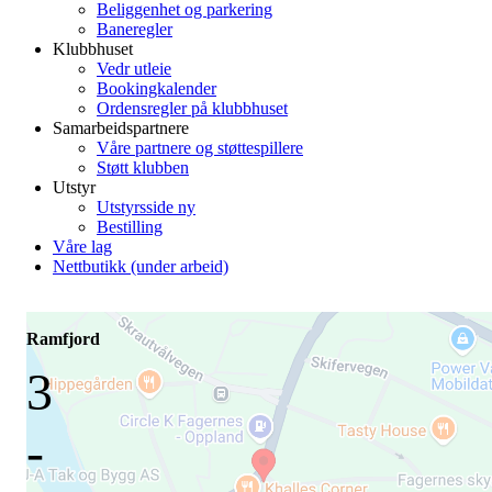
Beliggenhet og parkering
Baneregler
Klubbhuset
Vedr utleie
Bookingkalender
Ordensregler på klubbhuset
Samarbeidspartnere
Våre partnere og støttespillere
Støtt klubben
Utstyr
Utstyrsside ny
Bestilling
Våre lag
Nettbutikk (under arbeid)
Ramfjord
3
-