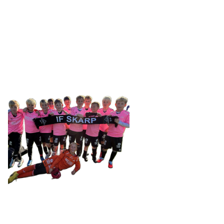
SKARP
Tennevegen 100, 9015 TROMSØ
post@ifskarp.no