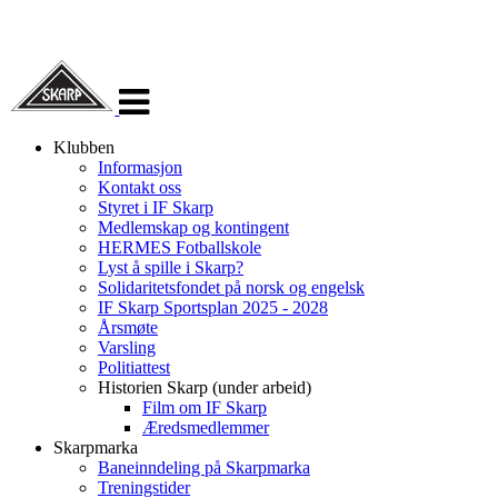
Veksle
navigasjon
Klubben
Informasjon
Kontakt oss
Styret i IF Skarp
Medlemskap og kontingent
HERMES Fotballskole
Lyst å spille i Skarp?
Solidaritetsfondet på norsk og engelsk
IF Skarp Sportsplan 2025 - 2028
Årsmøte
Varsling
Politiattest
Historien Skarp (under arbeid)
Film om IF Skarp
Æredsmedlemmer
Skarpmarka
Baneinndeling på Skarpmarka
Treningstider