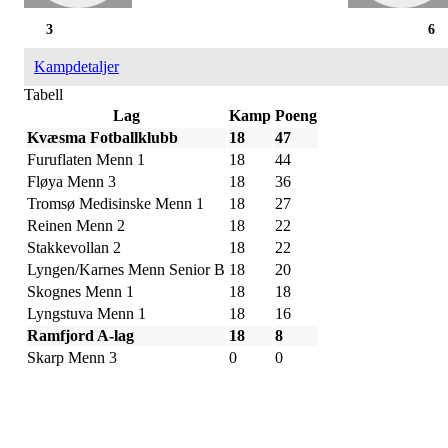
3
6
Kampdetaljer
Tabell
Lag
Kamp
Poeng
Kvæsma Fotballklubb
18
47
Furuflaten Menn 1
18
44
Fløya Menn 3
18
36
Tromsø Medisinske Menn 1
18
27
Reinen Menn 2
18
22
Stakkevollan 2
18
22
Lyngen/Karnes Menn Senior B
18
20
Skognes Menn 1
18
18
Lyngstuva Menn 1
18
16
Ramfjord A-lag
18
8
Skarp Menn 3
0
0
IDRETTSFORENINGEN