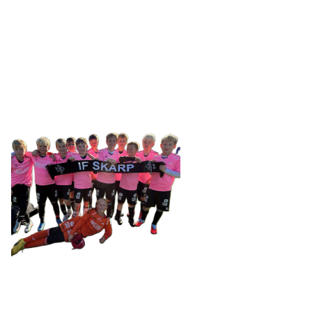
SKARP
Tennevegen 100, 9015 TROMSØ
post@ifskarp.no