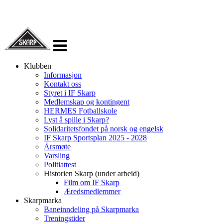
Veksle
navigasjon
Klubben
Informasjon
Kontakt oss
Styret i IF Skarp
Medlemskap og kontingent
HERMES Fotballskole
Lyst å spille i Skarp?
Solidaritetsfondet på norsk og engelsk
IF Skarp Sportsplan 2025 - 2028
Årsmøte
Varsling
Politiattest
Historien Skarp (under arbeid)
Film om IF Skarp
Æredsmedlemmer
Skarpmarka
Baneinndeling på Skarpmarka
Treningstider