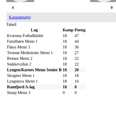
4
0
Kampdetaljer
Tabell
Lag
Kamp
Poeng
Kvæsma Fotballklubb
18
47
Furuflaten Menn 1
18
44
Fløya Menn 3
18
36
Tromsø Medisinske Menn 1
18
27
Reinen Menn 2
18
22
Stakkevollan 2
18
22
Lyngen/Karnes Menn Senior B
18
20
Skognes Menn 1
18
18
Lyngstuva Menn 1
18
16
Ramfjord A-lag
18
8
Skarp Menn 3
0
0
IDRETTSFORENINGEN