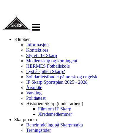
Veksle
navigasjon
Klubben
Informasjon
Kontakt oss
Styret i IF Skarp
Medlemskap og kontingent
HERMES Fotballskole
Lyst å spille i Skarp?
Solidaritetsfondet på norsk og engelsk
IF Skarp Sportsplan 2025 - 2028
Årsmøte
Varsling
Politiattest
Historien Skarp (under arbeid)
Film om IF Skarp
Æredsmedlemmer
Skarpmarka
Baneinndeling på Skarpmarka
Treningstider