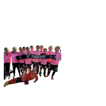
SKARP
Tennevegen 100, 9015 TROMSØ
post@ifskarp.no