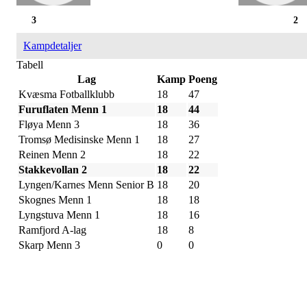
3
2
Kampdetaljer
Tabell
Lag
Kamp
Poeng
Kvæsma Fotballklubb
18
47
Furuflaten Menn 1
18
44
Fløya Menn 3
18
36
Tromsø Medisinske Menn 1
18
27
Reinen Menn 2
18
22
Stakkevollan 2
18
22
Lyngen/Karnes Menn Senior B
18
20
Skognes Menn 1
18
18
Lyngstuva Menn 1
18
16
Ramfjord A-lag
18
8
Skarp Menn 3
0
0
IDRETTSFORENINGEN