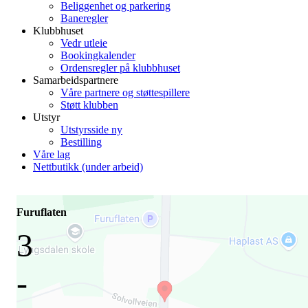
Beliggenhet og parkering
Baneregler
Klubbhuset
Vedr utleie
Bookingkalender
Ordensregler på klubbhuset
Samarbeidspartnere
Våre partnere og støttespillere
Støtt klubben
Utstyr
Utstyrsside ny
Bestilling
Våre lag
Nettbutikk (under arbeid)
Furuflaten
3
-