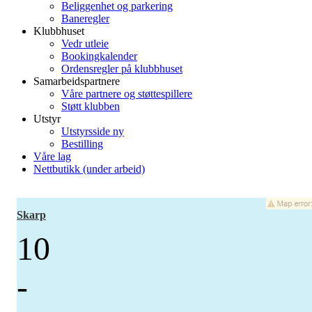
Beliggenhet og parkering
Baneregler
Klubbhuset
Vedr utleie
Bookingkalender
Ordensregler på klubbhuset
Samarbeidspartnere
Våre partnere og støttespillere
Støtt klubben
Utstyr
Utstyrsside ny
Bestilling
Våre lag
Nettbutikk (under arbeid)
Skarp
10
-