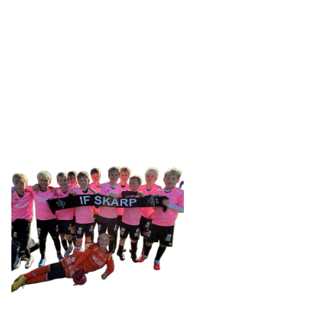
IDRETTSFORENINGEN
SKARP
Tennevegen 100, 9015 TROMSØ
post@ifskarp.no