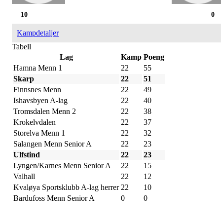
10
0
Kampdetaljer
Tabell
Lag
Kamp
Poeng
Hamna Menn 1
22
55
Skarp
22
51
Finnsnes Menn
22
49
Ishavsbyen A-lag
22
40
Tromsdalen Menn 2
22
38
Krokelvdalen
22
37
Storelva Menn 1
22
32
Salangen Menn Senior A
22
23
Ulfstind
22
23
Lyngen/Karnes Menn Senior A
22
15
Valhall
22
12
Kvaløya Sportsklubb A-lag herrer
22
10
Bardufoss Menn Senior A
0
0