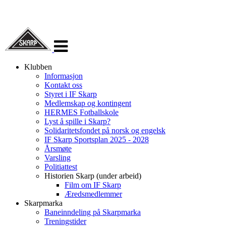
Veksle
navigasjon
Klubben
Informasjon
Kontakt oss
Styret i IF Skarp
Medlemskap og kontingent
HERMES Fotballskole
Lyst å spille i Skarp?
Solidaritetsfondet på norsk og engelsk
IF Skarp Sportsplan 2025 - 2028
Årsmøte
Varsling
Politiattest
Historien Skarp (under arbeid)
Film om IF Skarp
Æredsmedlemmer
Skarpmarka
Baneinndeling på Skarpmarka
Treningstider