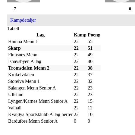
7
0
Kampdetaljer
Tabell
Lag
Kamp
Poeng
Hamna Menn 1
22
55
Skarp
22
51
Finnsnes Menn
22
49
Ishavsbyen A-lag
22
40
Tromsdalen Menn 2
22
38
Krokelvdalen
22
37
Storelva Menn 1
22
32
Salangen Menn Senior A
22
23
Ulfstind
22
23
Lyngen/Karnes Menn Senior A
22
15
Valhall
22
12
Kvaløya Sportsklubb A-lag herrer
22
10
Bardufoss Menn Senior A
0
0