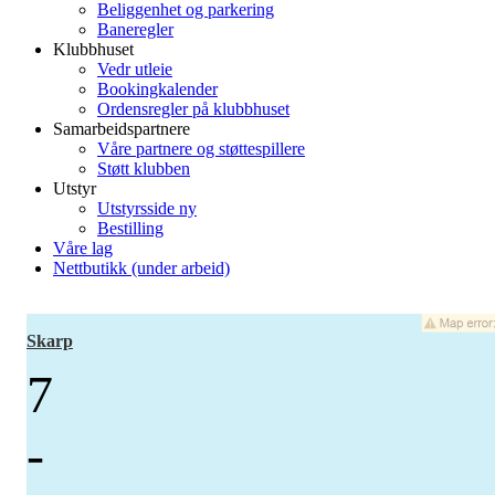
Beliggenhet og parkering
Baneregler
Klubbhuset
Vedr utleie
Bookingkalender
Ordensregler på klubbhuset
Samarbeidspartnere
Våre partnere og støttespillere
Støtt klubben
Utstyr
Utstyrsside ny
Bestilling
Våre lag
Nettbutikk (under arbeid)
Skarp
7
-