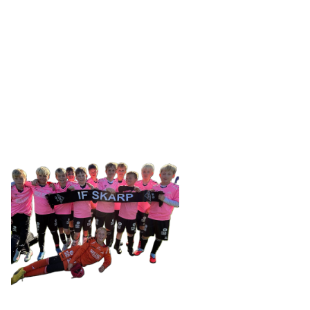
IDRETTSFORENINGEN
SKARP
Tennevegen 100, 9015 TROMSØ
post@ifskarp.no