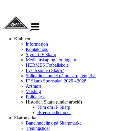
Veksle
navigasjon
Klubben
Informasjon
Kontakt oss
Styret i IF Skarp
Medlemskap og kontingent
HERMES Fotballskole
Lyst å spille i Skarp?
Solidaritetsfondet på norsk og engelsk
IF Skarp Sportsplan 2025 - 2028
Årsmøte
Varsling
Politiattest
Historien Skarp (under arbeid)
Film om IF Skarp
Æredsmedlemmer
Skarpmarka
Baneinndeling på Skarpmarka
Treningstider