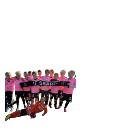
IDRETTSFORENINGEN
SKARP
Tennevegen 100, 9015 TROMSØ
post@ifskarp.no