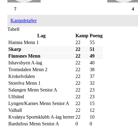
7
4
Kampdetaljer
Tabell
Lag
Kamp
Poeng
Hamna Menn 1
22
55
Skarp
22
51
Finnsnes Menn
22
49
Ishavsbyen A-lag
22
40
Tromsdalen Menn 2
22
38
Krokelvdalen
22
37
Storelva Menn 1
22
32
Salangen Menn Senior A
22
23
Ulfstind
22
23
Lyngen/Karnes Menn Senior A
22
15
Valhall
22
12
Kvaløya Sportsklubb A-lag herrer
22
10
Bardufoss Menn Senior A
0
0