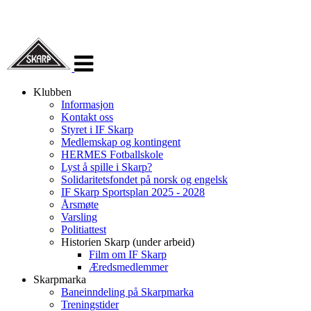
Veksle
navigasjon
Klubben
Informasjon
Kontakt oss
Styret i IF Skarp
Medlemskap og kontingent
HERMES Fotballskole
Lyst å spille i Skarp?
Solidaritetsfondet på norsk og engelsk
IF Skarp Sportsplan 2025 - 2028
Årsmøte
Varsling
Politiattest
Historien Skarp (under arbeid)
Film om IF Skarp
Æredsmedlemmer
Skarpmarka
Baneinndeling på Skarpmarka
Treningstider