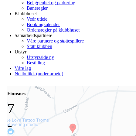
Beliggenhet og parkering
Baneregler
Klubbhuset
Vedr utleie
Bookingkalender
Ordensregler på klubbhuset
Samarbeidspartnere
Våre partnere og støttespillere
Støtt klubben
Utstyr
Utstyrsside ny
Bestilling
Våre lag
Nettbutikk (under arbeid)
Finnsnes
7
-