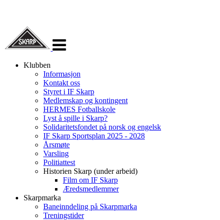
Veksle
navigasjon
Klubben
Informasjon
Kontakt oss
Styret i IF Skarp
Medlemskap og kontingent
HERMES Fotballskole
Lyst å spille i Skarp?
Solidaritetsfondet på norsk og engelsk
IF Skarp Sportsplan 2025 - 2028
Årsmøte
Varsling
Politiattest
Historien Skarp (under arbeid)
Film om IF Skarp
Æredsmedlemmer
Skarpmarka
Baneinndeling på Skarpmarka
Treningstider