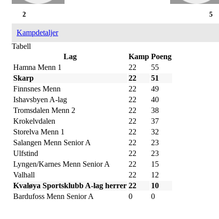
2
5
Kampdetaljer
Tabell
Lag
Kamp
Poeng
Hamna Menn 1
22
55
Skarp
22
51
Finnsnes Menn
22
49
Ishavsbyen A-lag
22
40
Tromsdalen Menn 2
22
38
Krokelvdalen
22
37
Storelva Menn 1
22
32
Salangen Menn Senior A
22
23
Ulfstind
22
23
Lyngen/Karnes Menn Senior A
22
15
Valhall
22
12
Kvaløya Sportsklubb A-lag herrer
22
10
Bardufoss Menn Senior A
0
0