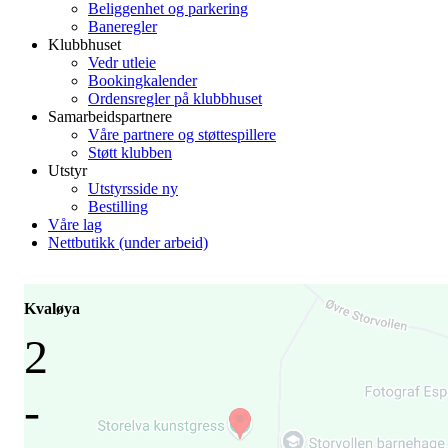
Beliggenhet og parkering
Baneregler
Klubbhuset
Vedr utleie
Bookingkalender
Ordensregler på klubbhuset
Samarbeidspartnere
Våre partnere og støttespillere
Støtt klubben
Utstyr
Utstyrsside ny
Bestilling
Våre lag
Nettbutikk (under arbeid)
Kvaløya
2
-