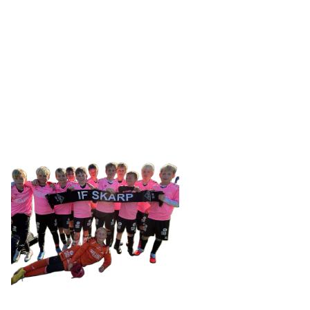
IDRETTSFORENINGEN
SKARP
Tennevegen 100, 9015 TROMSØ
post@ifskarp.no