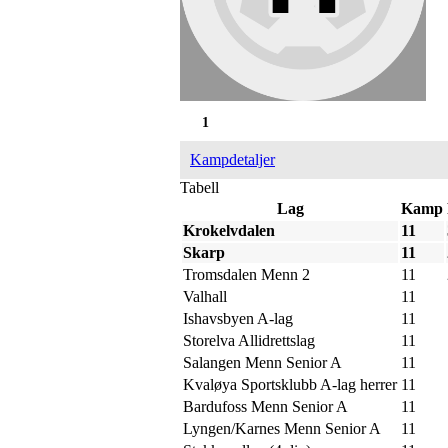
1
Kampdetaljer
Tabell
Lag
Kamp
Krokelvdalen
11
Skarp
11
Tromsdalen Menn 2
11
Valhall
11
Ishavsbyen A-lag
11
Storelva Allidrettslag
11
Salangen Menn Senior A
11
Kvaløya Sportsklubb A-lag herrer
11
Bardufoss Menn Senior A
11
Lyngen/Karnes Menn Senior A
11