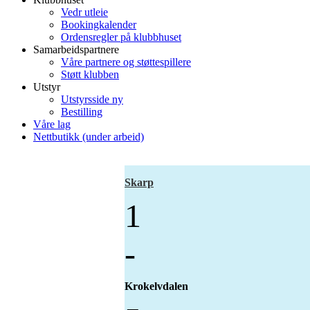
Vedr utleie
Bookingkalender
Ordensregler på klubbhuset
Samarbeidspartnere
Våre partnere og støttespillere
Støtt klubben
Utstyr
Utstyrsside ny
Bestilling
Våre lag
Nettbutikk (under arbeid)
Skarp
1
-
Krokelvdalen