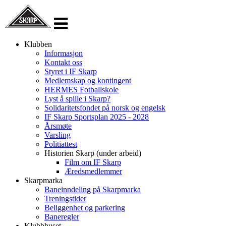
Veksle
navigasjon
Klubben
Informasjon
Kontakt oss
Styret i IF Skarp
Medlemskap og kontingent
HERMES Fotballskole
Lyst å spille i Skarp?
Solidaritetsfondet på norsk og engelsk
IF Skarp Sportsplan 2025 - 2028
Årsmøte
Varsling
Politiattest
Historien Skarp (under arbeid)
Film om IF Skarp
Æredsmedlemmer
Skarpmarka
Baneinndeling på Skarpmarka
Treningstider
Beliggenhet og parkering
Baneregler
Klubbhuset