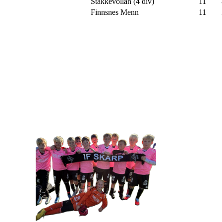
Stakkevollan (4 div)
11
Finnsnes Menn
11
IDRETTSFORENINGEN 
Tennevegen 100, 9015 TROMSØ
post@ifskarp.no