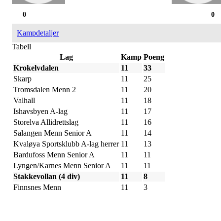
0
0
Kampdetaljer
Tabell
Lag
Kamp
Poeng
Krokelvdalen
11
33
Skarp
11
25
Tromsdalen Menn 2
11
20
Valhall
11
18
Ishavsbyen A-lag
11
17
Storelva Allidrettslag
11
16
Salangen Menn Senior A
11
14
Kvaløya Sportsklubb A-lag herrer
11
13
Bardufoss Menn Senior A
11
11
Lyngen/Karnes Menn Senior A
11
11
Stakkevollan (4 div)
11
8
Finnsnes Menn
11
3