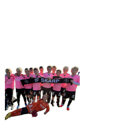
IDRETTSFORENINGEN
SKARP
Tennevegen 100, 9015 TROMSØ
post@ifskarp.no