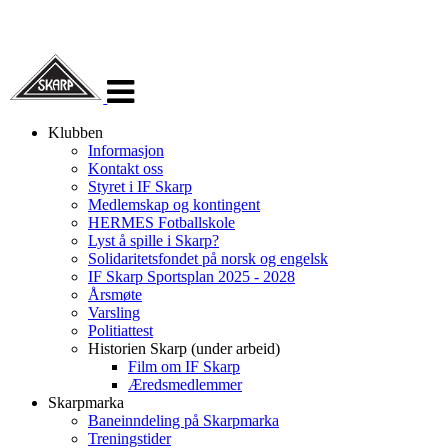
Veksle
navigasjon
Klubben
Informasjon
Kontakt oss
Styret i IF Skarp
Medlemskap og kontingent
HERMES Fotballskole
Lyst å spille i Skarp?
Solidaritetsfondet på norsk og engelsk
IF Skarp Sportsplan 2025 - 2028
Årsmøte
Varsling
Politiattest
Historien Skarp (under arbeid)
Film om IF Skarp
Æredsmedlemmer
Skarpmarka
Baneinndeling på Skarpmarka
Treningstider