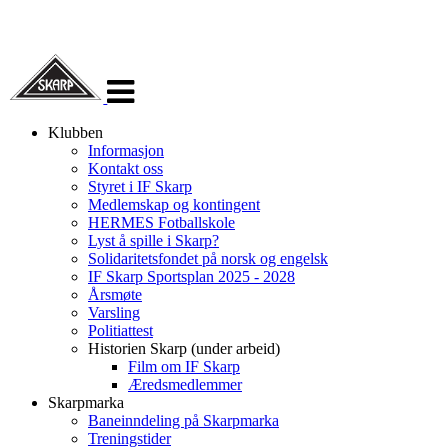
Veksle
navigasjon
Klubben
Informasjon
Kontakt oss
Styret i IF Skarp
Medlemskap og kontingent
HERMES Fotballskole
Lyst å spille i Skarp?
Solidaritetsfondet på norsk og engelsk
IF Skarp Sportsplan 2025 - 2028
Årsmøte
Varsling
Politiattest
Historien Skarp (under arbeid)
Film om IF Skarp
Æredsmedlemmer
Skarpmarka
Baneinndeling på Skarpmarka
Treningstider