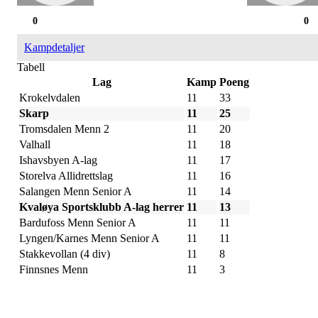
0
0
Kampdetaljer
Tabell
Lag
Kamp
Poeng
Krokelvdalen
11
33
Skarp
11
25
Tromsdalen Menn 2
11
20
Valhall
11
18
Ishavsbyen A-lag
11
17
Storelva Allidrettslag
11
16
Salangen Menn Senior A
11
14
Kvaløya Sportsklubb A-lag herrer
11
13
Bardufoss Menn Senior A
11
11
Lyngen/Karnes Menn Senior A
11
11
Stakkevollan (4 div)
11
8
Finnsnes Menn
11
3