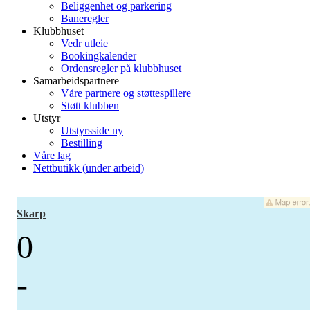
Beliggenhet og parkering
Baneregler
Klubbhuset
Vedr utleie
Bookingkalender
Ordensregler på klubbhuset
Samarbeidspartnere
Våre partnere og støttespillere
Støtt klubben
Utstyr
Utstyrsside ny
Bestilling
Våre lag
Nettbutikk (under arbeid)
Skarp
0
-