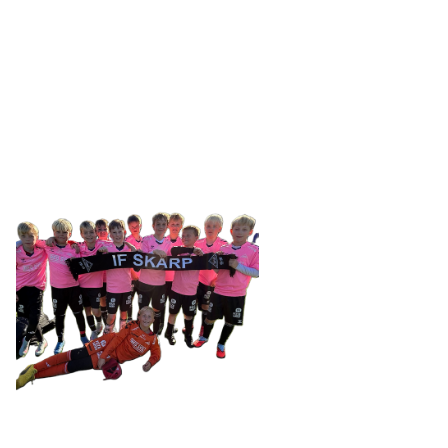
IDRETTSFORENINGEN
SKARP
Tennevegen 100, 9015 TROMSØ
post@ifskarp.no