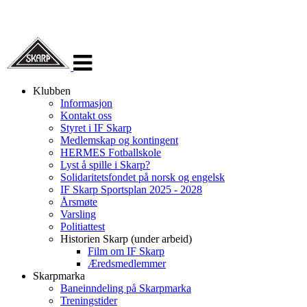
Veksle
navigasjon
Klubben
Informasjon
Kontakt oss
Styret i IF Skarp
Medlemskap og kontingent
HERMES Fotballskole
Lyst å spille i Skarp?
Solidaritetsfondet på norsk og engelsk
IF Skarp Sportsplan 2025 - 2028
Årsmøte
Varsling
Politiattest
Historien Skarp (under arbeid)
Film om IF Skarp
Æredsmedlemmer
Skarpmarka
Baneinndeling på Skarpmarka
Treningstider