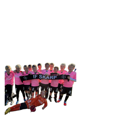
IDRETTSFORENINGEN
SKARP
Tennevegen 100, 9015 TROMSØ
post@ifskarp.no