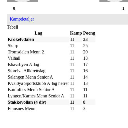
8
1
Kampdetaljer
Tabell
Lag
Kamp
Poeng
Krokelvdalen
11
33
Skarp
11
25
Tromsdalen Menn 2
11
20
Valhall
11
18
Ishavsbyen A-lag
11
17
Storelva Allidrettslag
11
16
Salangen Menn Senior A
11
14
Kvaløya Sportsklubb A-lag herrer
11
13
Bardufoss Menn Senior A
11
11
Lyngen/Karnes Menn Senior A
11
11
Stakkevollan (4 div)
11
8
Finnsnes Menn
11
3