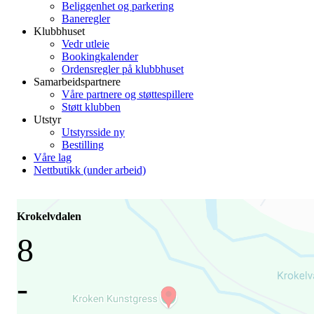
Beliggenhet og parkering
Baneregler
Klubbhuset
Vedr utleie
Bookingkalender
Ordensregler på klubbhuset
Samarbeidspartnere
Våre partnere og støttespillere
Støtt klubben
Utstyr
Utstyrsside ny
Bestilling
Våre lag
Nettbutikk (under arbeid)
Krokelvdalen
8
-