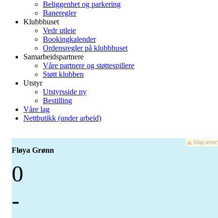
Beliggenhet og parkering
Baneregler
Klubbhuset
Vedr utleie
Bookingkalender
Ordensregler på klubbhuset
Samarbeidspartnere
Våre partnere og støttespillere
Støtt klubben
Utstyr
Utstyrsside ny
Bestilling
Våre lag
Nettbutikk (under arbeid)
Fløya Grønn
0
-