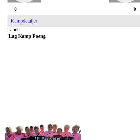
0
0
Kampdetaljer
Tabell
Lag
Kamp
Poeng
IDRETTSFORENINGEN
SKARP
Tennevegen 100, 9015 TROMSØ
post@ifskarp.no