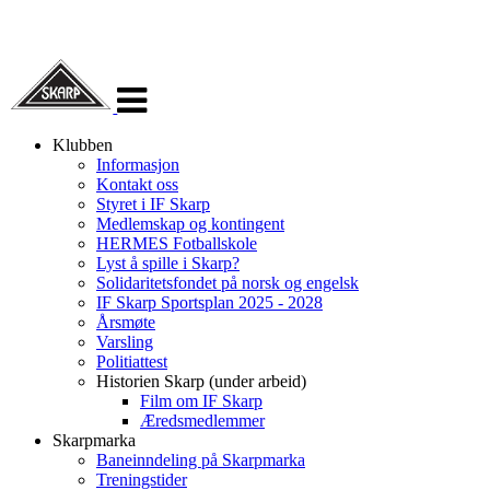
Veksle
navigasjon
Klubben
Informasjon
Kontakt oss
Styret i IF Skarp
Medlemskap og kontingent
HERMES Fotballskole
Lyst å spille i Skarp?
Solidaritetsfondet på norsk og engelsk
IF Skarp Sportsplan 2025 - 2028
Årsmøte
Varsling
Politiattest
Historien Skarp (under arbeid)
Film om IF Skarp
Æredsmedlemmer
Skarpmarka
Baneinndeling på Skarpmarka
Treningstider