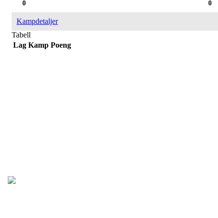
0
0
Kampdetaljer
Tabell
Lag
Kamp
Poeng
IDRETTSFORENINGEN
SKARP
Tennevegen 100, 9015 TROMSØ
post@ifskarp.no