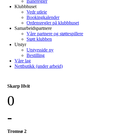
Baneregler
Klubbhuset
Vedr utleie
Bookingkalender
Ordensregler på klubbhuset
Samarbeidspartnere
Våre partnere og støttespillere
Støtt klubben
Utstyr
Utstyrsside ny
Bestilling
Våre lag
Nettbutikk (under arbeid)
Skarp Hvit
0
-
Tromsø 2