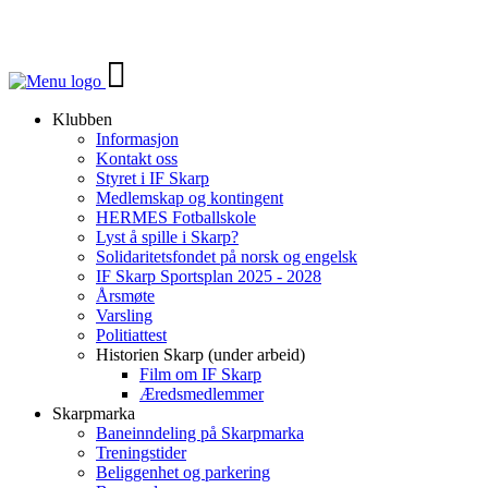
Veksle
navigasjon
Klubben
Informasjon
Kontakt oss
Styret i IF Skarp
Medlemskap og kontingent
HERMES Fotballskole
Lyst å spille i Skarp?
Solidaritetsfondet på norsk og engelsk
IF Skarp Sportsplan 2025 - 2028
Årsmøte
Varsling
Politiattest
Historien Skarp (under arbeid)
Film om IF Skarp
Æredsmedlemmer
Skarpmarka
Baneinndeling på Skarpmarka
Treningstider
Beliggenhet og parkering