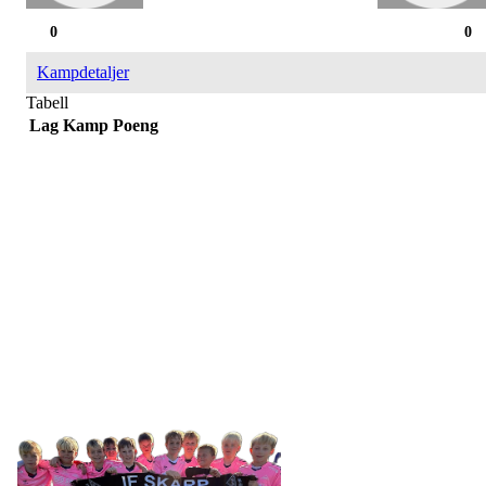
0
0
Kampdetaljer
Tabell
Lag
Kamp
Poeng
IDRETTSFORENINGEN
SKARP
Tennevegen 100, 9015 TROMSØ
post@ifskarp.no