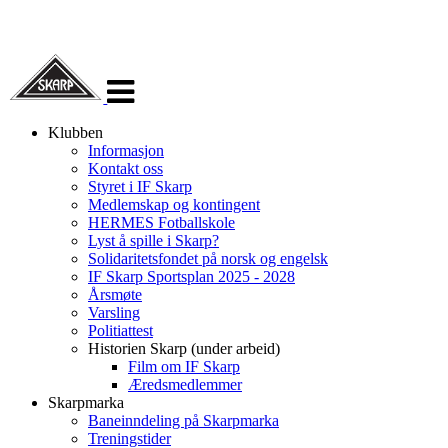
Veksle
navigasjon
Klubben
Informasjon
Kontakt oss
Styret i IF Skarp
Medlemskap og kontingent
HERMES Fotballskole
Lyst å spille i Skarp?
Solidaritetsfondet på norsk og engelsk
IF Skarp Sportsplan 2025 - 2028
Årsmøte
Varsling
Politiattest
Historien Skarp (under arbeid)
Film om IF Skarp
Æredsmedlemmer
Skarpmarka
Baneinndeling på Skarpmarka
Treningstider