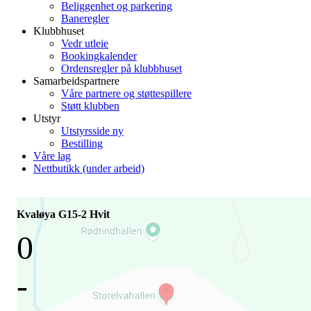
Beliggenhet og parkering
Baneregler
Klubbhuset
Vedr utleie
Bookingkalender
Ordensregler på klubbhuset
Samarbeidspartnere
Våre partnere og støttespillere
Støtt klubben
Utstyr
Utstyrsside ny
Bestilling
Våre lag
Nettbutikk (under arbeid)
Kvaløya G15-2 Hvit
0
-