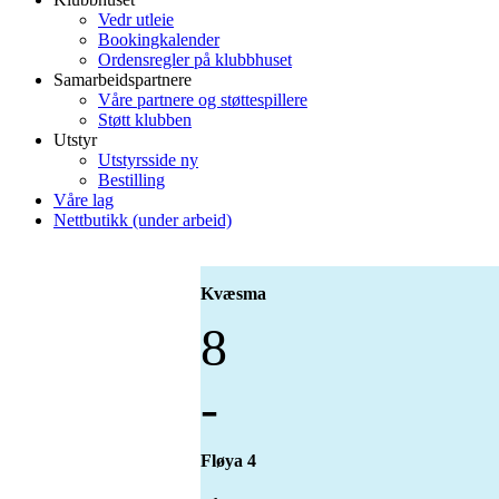
Vedr utleie
Bookingkalender
Ordensregler på klubbhuset
Samarbeidspartnere
Våre partnere og støttespillere
Støtt klubben
Utstyr
Utstyrsside ny
Bestilling
Våre lag
Nettbutikk (under arbeid)
Kvæsma
8
-
Fløya 4