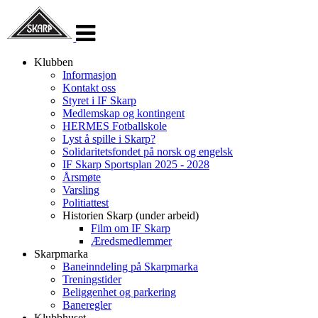
Veksle
navigasjon
Klubben
Informasjon
Kontakt oss
Styret i IF Skarp
Medlemskap og kontingent
HERMES Fotballskole
Lyst å spille i Skarp?
Solidaritetsfondet på norsk og engelsk
IF Skarp Sportsplan 2025 - 2028
Årsmøte
Varsling
Politiattest
Historien Skarp (under arbeid)
Film om IF Skarp
Æredsmedlemmer
Skarpmarka
Baneinndeling på Skarpmarka
Treningstider
Beliggenhet og parkering
Baneregler
Klubbhuset