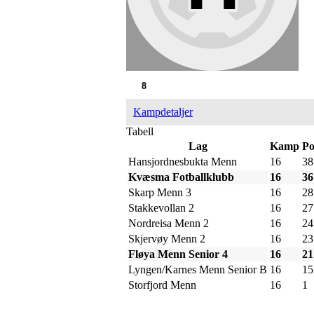
8
Kampdetaljer
Tabell
Lag
Kamp
Po
Hansjordnesbukta Menn
16
38
Kvæsma Fotballklubb
16
36
Skarp Menn 3
16
28
Stakkevollan 2
16
27
Nordreisa Menn 2
16
24
Skjervøy Menn 2
16
23
Fløya Menn Senior 4
16
21
Lyngen/Karnes Menn Senior B
16
15
Storfjord Menn
16
1