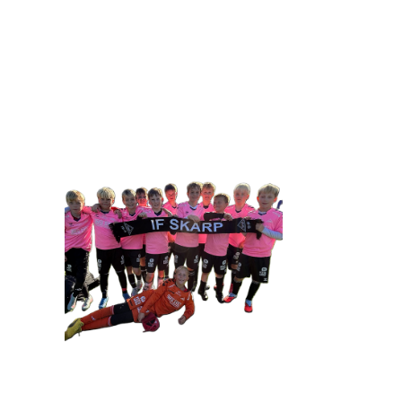
IDRETTSFORENINGEN 
Tennevegen 100, 9015 TROMSØ
post@ifskarp.no